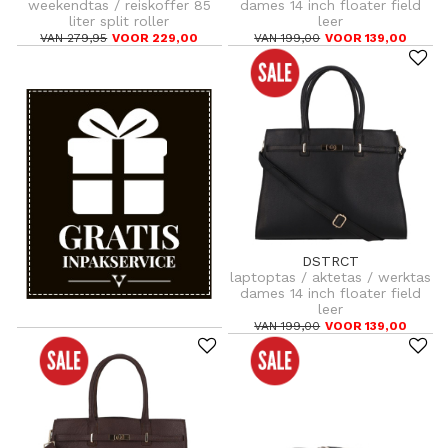
weekendtas / reiskoffer 85
dames 14 inch floater field
liter split roller
leer
VAN 279,95
VOOR 229,00
VAN 199,00
VOOR 139,00
DSTRCT
laptoptas / aktetas / werktas
dames 14 inch floater field
leer
VAN 199,00
VOOR 139,00