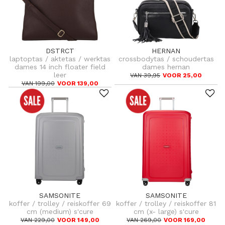
DSTRCT
HERNAN
laptoptas / aktetas / werktas
crossbodytas / schoudertas
dames 14 inch floater field
dames hernan
leer
VAN 39,95
VOOR 25,00
VAN 199,00
VOOR 139,00
SAMSONITE
SAMSONITE
koffer / trolley / reiskoffer 69
koffer / trolley / reiskoffer 81
cm (medium) s'cure
cm (x- large) s'cure
VAN 229,00
VOOR 149,00
VAN 269,00
VOOR 169,00