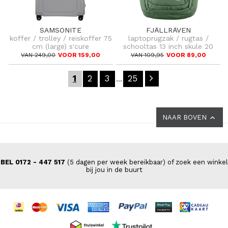
SAMSONITE
FJÄLLRÄVEN
koffer / trolley / reiskoffer 75
laptoprugzak / rugtas /
cm (large) s'cure
schooltas 13 inch skule 20
VAN 249,00
VOOR 159,00
VAN 109,95
VOOR 89,00
1
2
3
25
...
NAAR BOVEN
BEL 0172 - 447 517
(5 dagen per week bereikbaar) of zoek een winkel
bij jou in de buurt