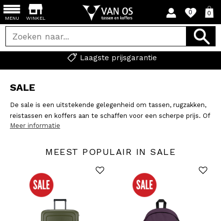
0
0
MENU
WINKEL
Laagste prijsgarantie
SALE
De sale is een uitstekende gelegenheid om tassen, rugzakken,
reistassen en koffers aan te schaffen voor een scherpe prijs. Of
Meer informatie
je nu een nieuwe rugzak nodig hebt voor school, een stijlvolle
handtas voor dagelijks gebruik, of een stevige koffer voor je
vakantie, er zijn volop aanbiedingen te vinden Bekijk alle
MEEST POPULAIR IN SALE
afgeprijsde artikelen en vind hier jouw favoriete items.