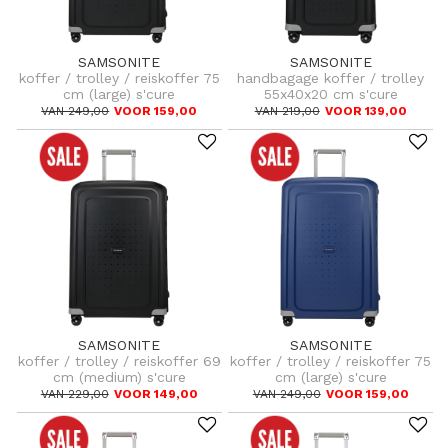
SAMSONITE
SAMSONITE
koffer / trolley / reiskoffer 75
handbagage koffer / trolley
cm (large) s'cure
55x40x20 cm s'cure
VAN 249,00
VOOR 159,00
VAN 219,00
VOOR 139,00
SAMSONITE
SAMSONITE
koffer / trolley / reiskoffer 69
koffer / trolley / reiskoffer 75
cm (medium) s'cure
cm (large) s'cure
VAN 229,00
VOOR 149,00
VAN 249,00
VOOR 159,00