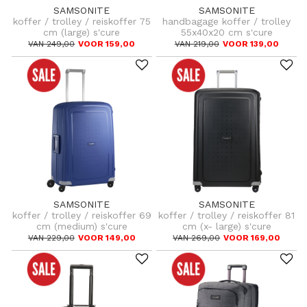
SAMSONITE
SAMSONITE
koffer / trolley / reiskoffer 75
handbagage koffer / trolley
cm (large) s'cure
55x40x20 cm s'cure
VAN 249,00
VOOR 159,00
VAN 219,00
VOOR 139,00
SAMSONITE
SAMSONITE
koffer / trolley / reiskoffer 69
koffer / trolley / reiskoffer 81
cm (medium) s'cure
cm (x- large) s'cure
VAN 229,00
VOOR 149,00
VAN 269,00
VOOR 169,00