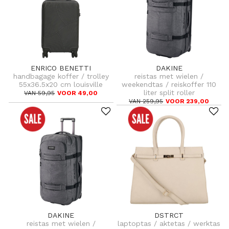
ENRICO BENETTI
DAKINE
handbagage koffer / trolley
reistas met wielen /
55x36.5x20 cm louisville
weekendtas / reiskoffer 110
liter split roller
VAN 59,95
VOOR 49,00
VAN 259,95
VOOR 239,00
DAKINE
DSTRCT
reistas met wielen /
laptoptas / aktetas / werktas