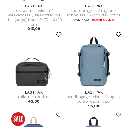
EASTPAK
EASTPAK
reistas met wielen /
laptoprugzak / rugtas /
weekendtas / reiskoffer 121
schooltas 16 inch day office
liter (large) transit'r 79x40x33
VAN 77,00
VOOR 69,00
cm
215,00
EASTPAK
EASTPAK
toilettas road kit
handbagage reistas / rugzak
45,00
combi cabin pak'r
95,00