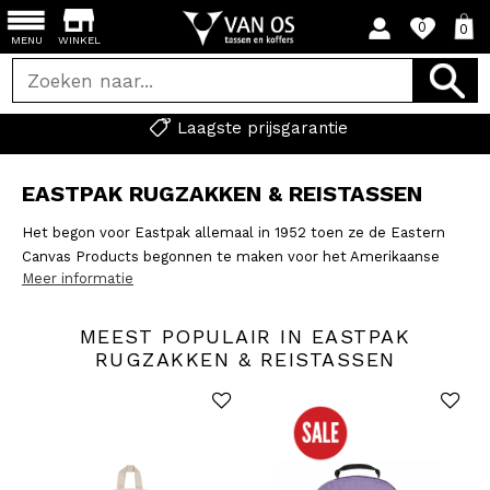
0
0
MENU
WINKEL
Laagste prijsgarantie
EASTPAK RUGZAKKEN & REISTASSEN
Het begon voor Eastpak allemaal in 1952 toen ze de Eastern
Canvas Products begonnen te maken voor het Amerikaanse
Meer informatie
leger. Eastpak is met haar schooltassen inmiddels niet meer
weg te denken bij de Nederlandse middelbare scholen. Ook op
het gebied van reisbagage heeft het merk de laatste jaren flink
MEEST POPULAIR IN EASTPAK
aan de weg getimmerd. Zo is de reistas met wieltjes een
RUGZAKKEN & REISTASSEN
uitvinding van Eastpak. Op deze pagina shop je allerlei
schooltassen en reistassen van dit sterke merk.