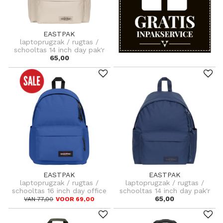
EASTPAK
laptoprugzak / rugtas /
schooltas 14 inch day pak'r
65,00
EASTPAK
EASTPAK
laptoprugzak / rugtas /
laptoprugzak / rugtas /
schooltas 16 inch day office
schooltas 14 inch day pak'r
65,00
VAN 77,00
VOOR 69,00