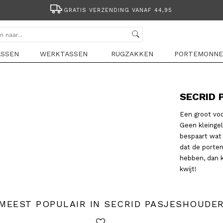
GRATIS VERZENDING VANAF 44,95
ASSEN
WERKTASSEN
RUGZAKKEN
PORTEMONNE
SECRID
Een groot voo
Geen kleinge
bespaart wat 
dat de porte
hebben, dan k
kwijt!
MEEST POPULAIR IN SECRID PASJESHOUDE