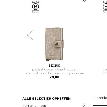
SECRID
pasjeshouder / kaarthouder
pa
uitschuifbaar rfid leer voor pasjes en
ui
briefgeld miniwallet pebble
79,00
80 artik
ALLE SELECTIES OPHEFFEN
Portemonnees