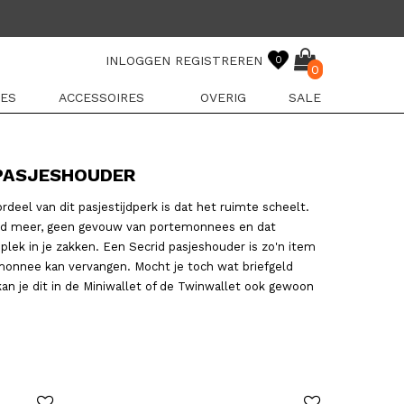
INLOGGEN
REGISTREREN
0
0
ES
ACCESSOIRES
OVERIG
SALE
 PASJESHOUDER
rdeel van dit pasjestijdperk is dat het ruimte scheelt.
ld meer, geen gevouw van portemonnees en dat
plek in je zakken. Een Secrid pasjeshouder is zo'n item
monnee kan vervangen. Mocht je toch wat briefgeld
an je dit in de Miniwallet of de Twinwallet ook gewoon
R