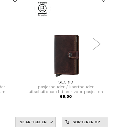
SECRID
der
pasjeshouder / kaarthouder
pas
ium
uitschuifbaar rfid leer voor pasjes en
uitschui
briefgeld miniwallet vintage
69,00
bri
23 ARTIKELEN
SORTEREN OP