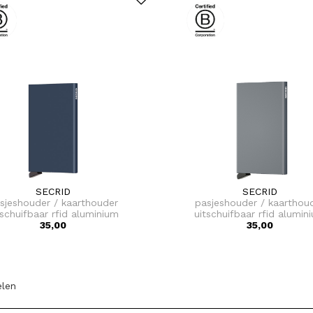
SECRID
SECRID
sjeshouder / kaarthouder
pasjeshouder / kaarthou
tschuifbaar rfid aluminium
uitschuifbaar rfid alumin
cardprotector
35,00
cardprotector
35,00
elen