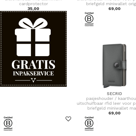
cardprotector
briefgeld miniwallet orig
35,00
69,00
SECRID
pasjeshouder / kaartho
uitschuifbaar rfid leer voor 
briefgeld miniwallet ma
69,00