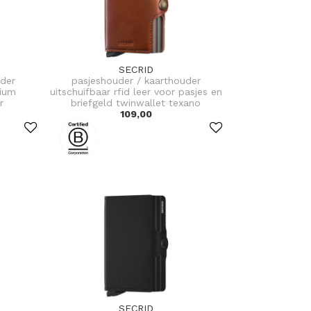
SECRID
uder
pasjeshouder / kaarthouder
nium
uitschuifbaar rfid leer voor pasjes en
r
briefgeld twinwallet texano
109,00
SECRID