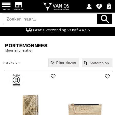
0
0
MENU
WINKEL
Gratis verzending vanaf 44,95
PORTEMONNEES
Meer informatie
Filter kiezen
4 artikelen