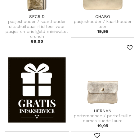
SECRID
CHABO
pasjeshouder / kaarthouder
pasjeshouder / kaarthouder
uitschuifbaar rfid leer voor
leer
pasjes en briefgeld miniwallet
19,95
crunch
69,00
HERNAN
portemonnee / portefeuille
dames suede laura
19,95