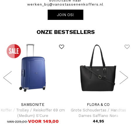
sollicitatie naar
werken_bij@vanostassenenkoffers.nl
JOIN OS!
ONZE BESTSELLERS
SAMSONITE
FLORA & CO
Koffer / Trolley / Reiskoffer 69 cm
Grote Schoudertas / Handtas
(Medium) S'Cure
Dames Saffiano Nora
VOOR 149,00
44,95
VAN 229,00