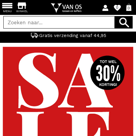
0
0
MENU
WINKEL
Laagste prijsgarantie