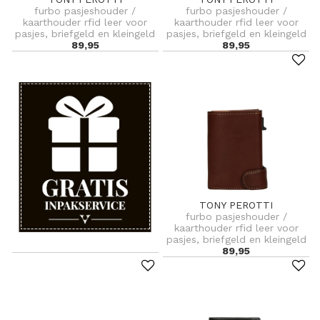
furbo pasjeshouder /
furbo pasjeshouder /
kaarthouder rfid leer voor
kaarthouder rfid leer voor
pasjes, briefgeld en kleingeld
pasjes, briefgeld en kleingeld
89,95
89,95
TONY PEROTTI
furbo pasjeshouder /
kaarthouder rfid leer voor
pasjes, briefgeld en kleingeld
89,95