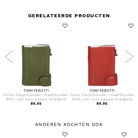
GERELATEERDE PRODUCTEN
TONY PEROTTI
TONY PEROTTI
er
Furbo Pasjeshouder / Kaarthouder
Furbo Pasjeshouder / Kaarthouder
F
d
RFID Leer voor pasjes, briefgeld
RFID Leer voor pasjes, briefgeld
en kleingeld
89,95
en kleingeld
89,95
ANDEREN KOCHTEN OOK