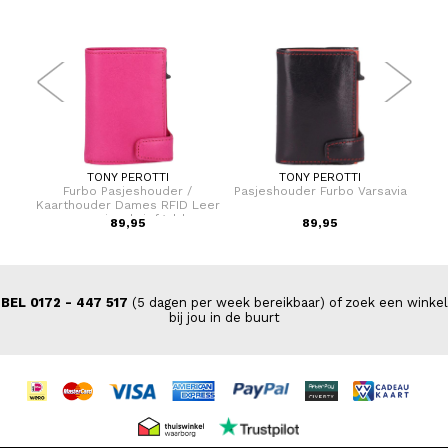
TONY PEROTTI
TONY PEROTTI
er 75
Furbo Pasjeshouder /
Pasjeshouder Furbo Varsavia
Pas
Kaarthouder Dames RFID Leer
voor pasjes, briefgeld en
9,00
89,95
89,95
kleingeld
BEL 0172 - 447 517
(5 dagen per week bereikbaar) of zoek een winkel
bij jou in de buurt