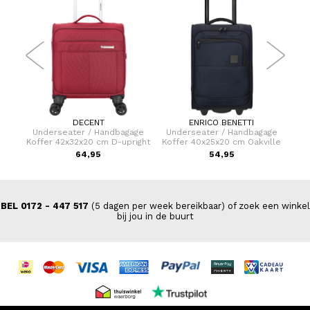
DECENT
ENRICO BENETTI
er 75
Underseater / Handbagage
Underseater / Handbagage
Koff
Koffer 42x32x20 cm D-upright
Koffer 40x25x20 cm Oakville
64,95
54,95
BEL 0172 - 447 517
(5 dagen per week bereikbaar) of zoek een winkel
bij jou in de buurt