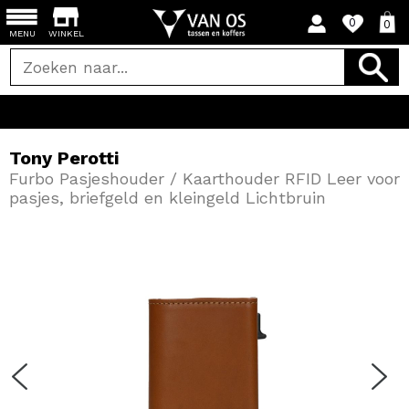
0
0
MENU
WINKEL
V
Tony Perotti
Furbo Pasjeshouder / Kaarthouder RFID Leer voor
pasjes, briefgeld en kleingeld Lichtbruin