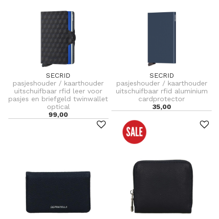
SECRID
SECRID
pasjeshouder / kaarthouder
pasjeshouder / kaarthouder
uitschuifbaar rfid leer voor
uitschuifbaar rfid aluminium
pasjes en briefgeld twinwallet
cardprotector
optical
35,00
99,00