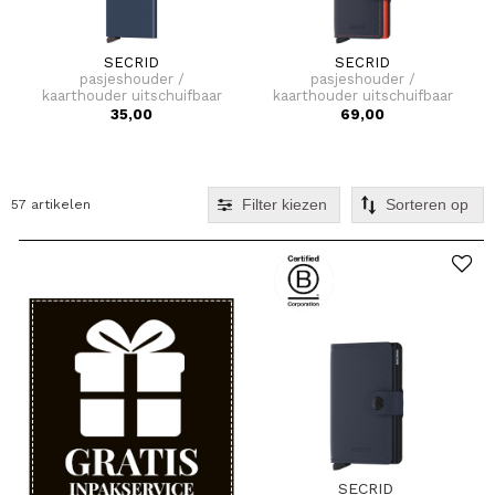
SECRID
SECRID
pasjeshouder /
pasjeshouder /
kaarthouder uitschuifbaar
kaarthouder uitschuifbaar
rfid aluminium
rfid leer voor pasjes en
35,00
69,00
cardprotector
briefgeld miniwallet
matte
Filter kiezen
57 artikelen
SECRID