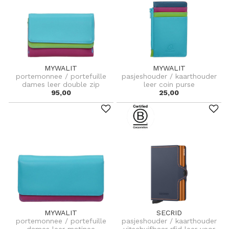
MYWALIT
MYWALIT
portemonnee / portefuille
pasjeshouder / kaarthouder
dames leer double zip
leer coin purse
95,00
25,00
MYWALIT
SECRID
portemonnee / portefuille
pasjeshouder / kaarthouder
dames leer matinee
uitschuifbaar rfid leer voor