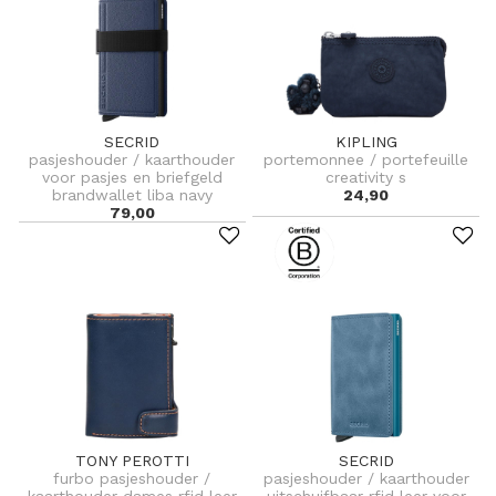
SECRID
KIPLING
pasjeshouder / kaarthouder
portemonnee / portefeuille
voor pasjes en briefgeld
creativity s
brandwallet liba navy
24,90
79,00
TONY PEROTTI
SECRID
furbo pasjeshouder /
pasjeshouder / kaarthouder
kaarthouder dames rfid leer
uitschuifbaar rfid leer voor