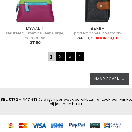
MYWALIT
BERBA
sleuteletui met ris leer (large)
portemonnee chamonix
coin purse
VAN 59,95
VOOR 39,00
37,50
1
2
3
NAAR BOVEN
BEL 0172 - 447 517
(5 dagen per week bereikbaar) of zoek een winkel
bij jou in de buurt