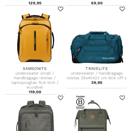
129,95
69,90
SAMSONITE
TRAVELITE
underseater small /
underseater / handbagage
handbagage reistas /
reistas 25x40x23 cm kick off s
laptoprugtas 15,6 inch /
39,95
ecodiver
119,00