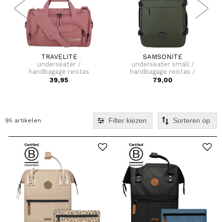
TRAVELITE
SAMSONITE
underseater /
underseater small /
handbagage reistas
handbagage reistas /
25x40x23 cm kick off s
laptoprugtas 15,6 inch /
39,95
79,00
roadseeker
Filter kiezen
95 artikelen