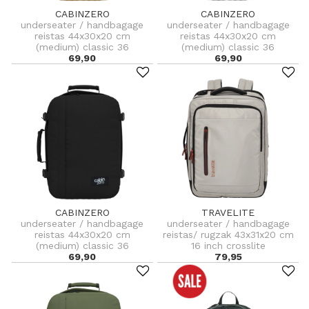
CABINZERO
CABINZERO
underseater / handbagage
underseater / handbagage
reistas 44x30x20 cm
reistas 44x30x20 cm
(medium) classic 36
(medium) classic 36
69,90
69,90
CABINZERO
TRAVELITE
underseater / handbagage
underseater / handbagage
reistas 44x30x20 cm
reistas/ rugzak 43x31x20 cm
(medium) classic 36
16 inch crosslite
69,90
79,95