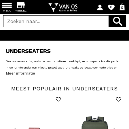
0
0
MENU
WINKEL
UNDERSEATERS
Een underseater is, zoals de naam al stiekem verklapt, een compacte tas die perfect
in de ruimte onder een vliegtuigstoel past. Dit maakt ze ideaal voor korte trips en
Meer informatie
vliegreizen waarbij je al je belangrijkste spullen dichtbij wilt houden. Bij de meeste
vliegmaatschappijen zijn deze tassen bovendien ook toegestaan gratis mee te nemen
als handbagage. Ideaal dus als je gedoe met ruimbagage wilt voorkomen of licht reist.
MEEST POPULAIR IN UNDERSEATERS
Ze zijn er bovendien in verschillende stijlen en maten, zodat er altijd een tas is die
bij jouw reis past!