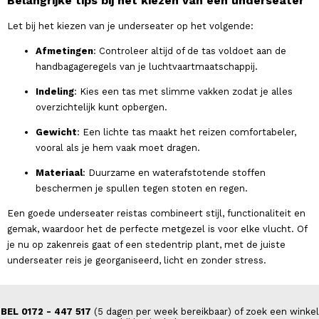
Belangrijke tips bij het kiezen van een underseater
Let bij het kiezen van je underseater op het volgende:
Afmetingen
: Controleer altijd of de tas voldoet aan de
handbagageregels van je luchtvaartmaatschappij.
Indeling
: Kies een tas met slimme vakken zodat je alles
overzichtelijk kunt opbergen.
Gewicht
: Een lichte tas maakt het reizen comfortabeler,
vooral als je hem vaak moet dragen.
Materiaal
: Duurzame en waterafstotende stoffen
beschermen je spullen tegen stoten en regen.
Een goede underseater reistas combineert stijl, functionaliteit en
gemak, waardoor het de perfecte metgezel is voor elke vlucht. Of
je nu op zakenreis gaat of een stedentrip plant, met de juiste
underseater reis je georganiseerd, licht en zonder stress.
BEL 0172 - 447 517
(5 dagen per week bereikbaar) of zoek een winkel