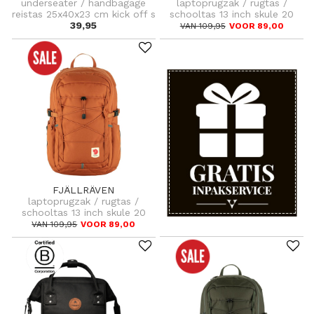
underseater / handbagage
laptoprugzak / rugtas /
reistas 25x40x23 cm kick off s
schooltas 13 inch skule 20
39,95
VAN 109,95
VOOR 89,00
FJÄLLRÄVEN
laptoprugzak / rugtas /
schooltas 13 inch skule 20
VAN 109,95
VOOR 89,00