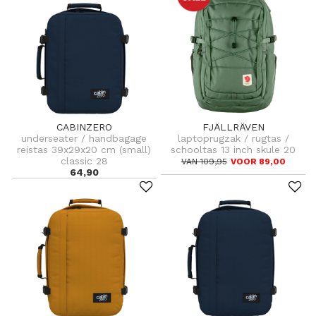
CABINZERO
FJÄLLRÄVEN
underseater / handbagage
laptoprugzak / rugtas /
reistas 39x29x20 cm (small)
schooltas 13 inch skule 20
classic 28
VAN 109,95
VOOR 89,00
64,90