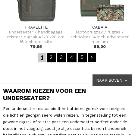
TRAVELITE
CABAIA
underseater / handbagage
laptoprugzak / rugtas /
reistas/ rugzak 43x31x20 cm
schooltas 14 inch adventurer
16 inch crosslite
medium
79,95
89,00
1
2
3
4
5
NAAR BOVEN
WAAROM KIEZEN VOOR EEN
UNDERSEATER?
Een underseater reistas biedt het ultieme gemak voor reizigers
die licht en georganiseerd willen reizen. In tegenstelling tot een
gewone rugzak of reistas past een underseater perfect onder de
stoel in het vliegtuig, zodat je al je essentials binnen handbereik