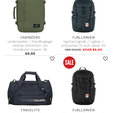
CABINZERO
FJÄLLRÄVEN
underseater / handbagage
laptoprugzak / rugtas /
reistas 44x30x20 cm
schooltas 13 inch skule 20
(medium) classic 36
VAN 109,95
VOOR 89,00
69,90
TRAVELITE
FJÄLLRÄVEN