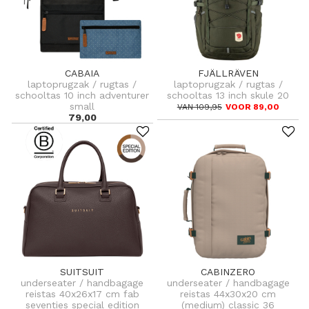
CABAIA
FJÄLLRÄVEN
laptoprugzak / rugtas /
laptoprugzak / rugtas /
schooltas 10 inch adventurer
schooltas 13 inch skule 20
small
VAN 109,95
VOOR 89,00
79,00
SUITSUIT
CABINZERO
underseater / handbagage
underseater / handbagage
reistas 40x26x17 cm fab
reistas 44x30x20 cm
seventies special edition
(medium) classic 36