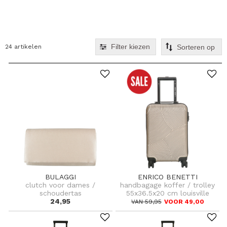
Filter kiezen
24 artikelen
BULAGGI
ENRICO BENETTI
clutch voor dames /
handbagage koffer / trolley
schoudertas
55x36.5x20 cm louisville
24,95
VAN 59,95
VOOR 49,00