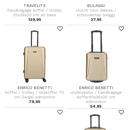
TRAVELITE
BULAGGI
handbagage koffer / trolley
clutch voor dames /
55x39x20 cm air base
schoudertas twiggy
129,95
27,95
ENRICO BENETTI
ENRICO BENETTI
koffer / trolley / reiskoffer 70
underseater / handbagage
cm (large) edmonton
koffer40x28x20 cm
79,95
edmonton
54,95