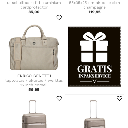
uitschuifbaar rfid aluminium
55x35x25 cm air base slim
cardprotector
champagne
35,00
119,95
ENRICO BENETTI
laptoptas / aktetas / werktas
15 inch cornell
59,95