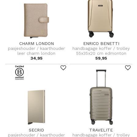
CHARM LONDON
ENRICO BENETTI
pasjeshouder / kaarthouder
handbagage koffer / trolley
leer charm london
55x35x20 cm edmonton
34,95
59,95
SECRID
TRAVELITE
pasjeshouder / kaarthouder
handbagage koffer / trolley