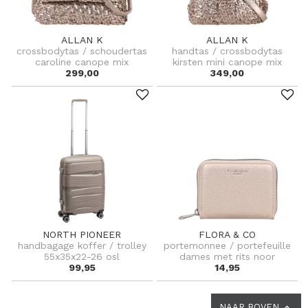
ALLAN K
ALLAN K
crossbodytas / schoudertas
handtas / crossbodytas
caroline canope mix
kirsten mini canope mix
299,00
349,00
NORTH PIONEER
FLORA & CO
handbagage koffer / trolley
portemonnee / portefeuille
55x35x22-26 osl
dames met rits noor
99,95
14,95
NAAR BOVEN