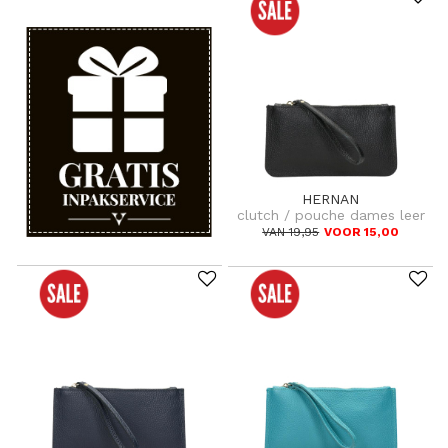
HERNAN
clutch / pouche dames leer
VAN 19,95
VOOR 15,00