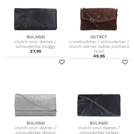
BULAGGI
DSTRCT
clutch voor dames /
crossbodytas / schoudertas /
schoudertas twiggy
clutch dames suède portland
27,95
road
49,95
BULAGGI
BULAGGI
clutch voor dames /
clutch voor dames /
schoudertas dionne
schoudertas twiggy