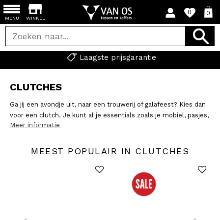
0
0
MENU
WINKEL
Laagste prijsgarantie
CLUTCHES
Ga jij een avondje uit, naar een trouwerij of galafeest? Kies dan
voor een clutch. Je kunt al je essentials zoals je mobiel, pasjes,
Meer informatie
geld en lipstick makkelijk meenemen in een clutch. Je hebt ze
letterlijk altijd bij de hand of je draagt de clutch aan een
polsbandje. Bovendien is een clutch ideaal te combineren met
MEEST POPULAIR IN CLUTCHES
verschillende outfits. Ga je voor een neutrale kleur die bij elke
outfit past of ga je matchen?
Liever een
crossbodytas
of een
portemonnee met een
polsband
? Volg de link!