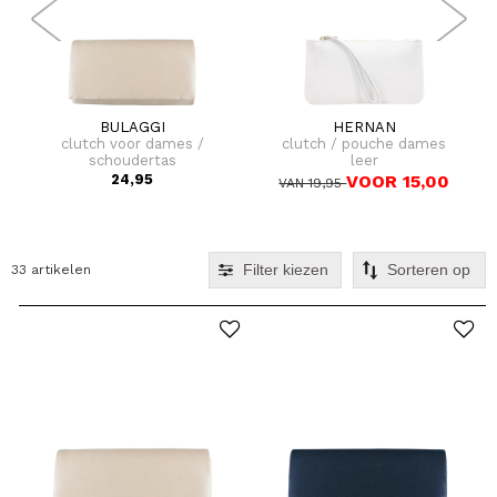
BULAGGI
HERNAN
clutch voor dames /
clutch / pouche dames
schoudertas
leer
24,95
VOOR 15,00
VAN 19,95
Filter kiezen
33 artikelen