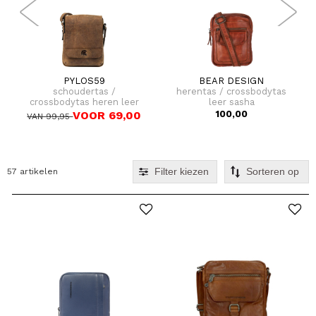
PYLOS59
BEAR DESIGN
schoudertas /
herentas / crossbodytas
crossbodytas heren leer
leer sasha
hunter
VOOR 69,00
100,00
VAN 99,95
Filter kiezen
57 artikelen