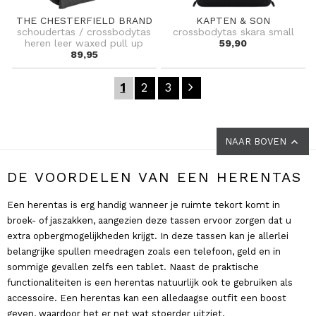
THE CHESTERFIELD BRAND
KAPTEN & SON
schoudertas / crossbodytas
crossbodytas skara small
heren leer waxed pull up
59,90
89,95
1
2
3
NAAR BOVEN
DE VOORDELEN VAN EEN HERENTAS
Een herentas is erg handig wanneer je ruimte tekort komt in
broek- of jaszakken, aangezien deze tassen ervoor zorgen dat u
extra opbergmogelijkheden krijgt. In deze tassen kan je allerlei
belangrijke spullen meedragen zoals een telefoon, geld en in
sommige gevallen zelfs een tablet. Naast de praktische
functionaliteiten is een herentas natuurlijk ook te gebruiken als
accessoire. Een herentas kan een alledaagse outfit een boost
geven, waardoor het er net wat stoerder uitziet.