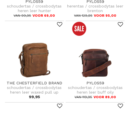
PYLOS59
PYLOS59
schoudertas / crossbodytas
herentas / crossbodytas leer
heren leer hunter
brenton
VAN 99,95
VOOR 69,00
VAN 129,95
VOOR 95,00
THE CHESTERFIELD BRAND
PYLOS59
schoudertas / crossbodytas
schoudertas / crossbodytas
heren leer waxed pull up
heren leer buff oily
99,95
VAN 119,95
VOOR 89,00