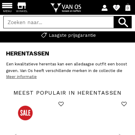
0
0
MENU
WINKEL
Laagste prijsgarantie
HERENTASSEN
Een kwalitatieve herentas kan een alledaagse outfit een boost
geven. Van Os heeft verschillende merken in de collectie die
Meer informatie
een uitgebreide herenlijn hebben zoals:
Castelijn & Beerens
,
DSTRCT
,
Jost
,
Leonhard Heyden
,
Piquadro
,
Spikes & Sparrow
,
en
Tumi.
Kijk ook eens op de
werktassen
pagina, hier kan je een
MEEST POPULAIR IN HERENTASSEN
uitgebreid assortiment leren (laptop)tassen vinden voor heren
en dames. Op deze pagina's vind je crossbodytassen en
heuptassen.