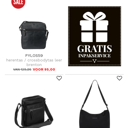
PYLOS59
herentas / crossbodytas leer
brenton
VAN 129,95
VOOR 95,00