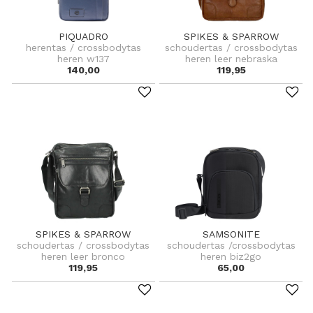
PIQUADRO
SPIKES & SPARROW
herentas / crossbodytas
schoudertas / crossbodytas
heren w137
heren leer nebraska
140,00
119,95
SPIKES & SPARROW
SAMSONITE
schoudertas / crossbodytas
schoudertas /crossbodytas
heren leer bronco
heren biz2go
119,95
65,00