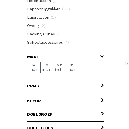
Herentassen
(1)
Laptoprugzakken
(65)
Luiertassen
(2)
Overig
(2)
Packing Cubes
(1)
Schoolaccessoires
(1)
Shoppers
(10)
MAAT
Toilettassen
(2)
l
14
15
15.6
16
inch
inch
inch
inch
PRIJS
KLEUR
DOELGROEP
COLLECTIES