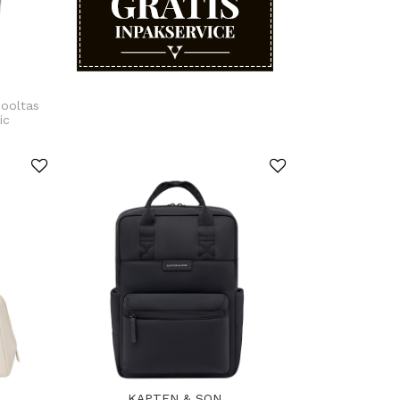
hooltas
ic
KAPTEN & SON