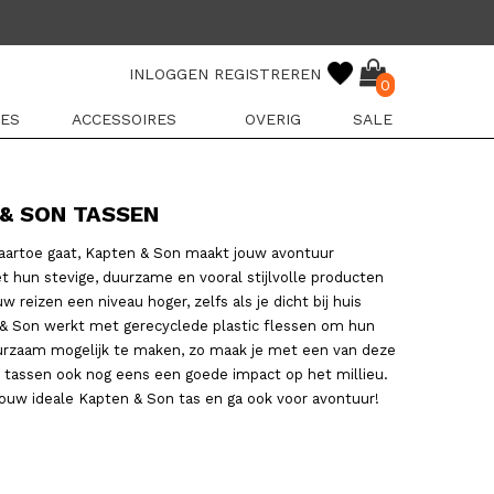
INLOGGEN
REGISTREREN
0
ES
ACCESSOIRES
OVERIG
SALE
& SON TASSEN
naartoe gaat, Kapten & Son maakt jouw avontuur
 hun stevige, duurzame en vooral stijlvolle producten
ouw reizen een niveau hoger, zelfs als je dicht bij huis
n & Son werkt met gerecyclede plastic flessen om hun
urzaam mogelijk te maken, zo maak je met een van deze
 tassen ook nog eens een goede impact op het millieu.
ouw ideale Kapten & Son tas en ga ook voor avontuur!
N