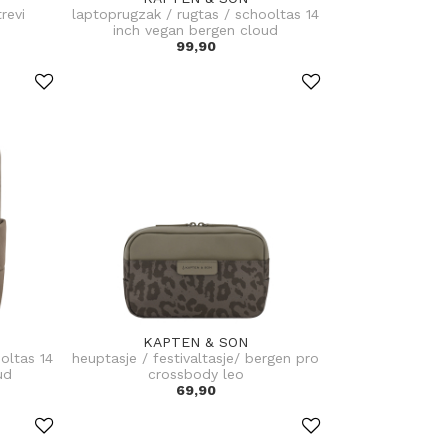
revi
laptoprugzak / rugtas / schooltas 14
inch vegan bergen cloud
99,90
KAPTEN & SON
oltas 14
heuptasje / festivaltasje/ bergen pro
ud
crossbody leo
69,90