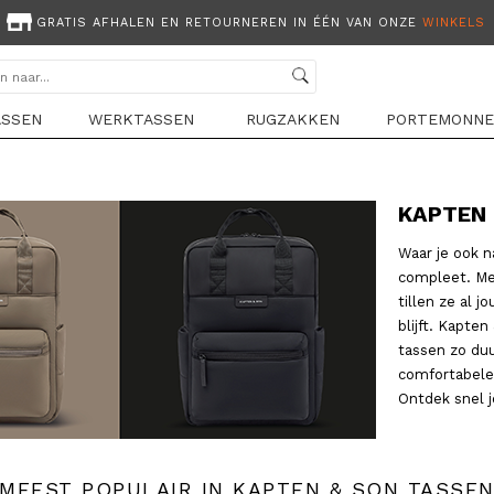
GRATIS VERZENDING VANAF 44,95
ASSEN
WERKTASSEN
RUGZAKKEN
PORTEMONNE
KAPTEN 
Waar je ook 
compleet. Met
tillen ze al j
blijft. Kapte
tassen zo du
comfortabele
Ontdek snel j
MEEST POPULAIR IN KAPTEN & SON TASSE