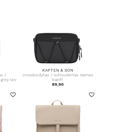
KAPTEN & SON
s /
crossbodytas / schoudertas dames
 grey leo
banff
89,90