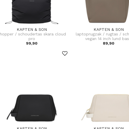
KAPTEN & SON
KAPTEN & SON
hopper / schoudertas skara cloud
laptoprugzak / rugtas / sc
pro
vegan 14 inch lund bas
99,90
89,90
KAPTEN & SON
KAPTEN & SON