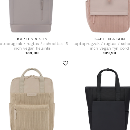
KAPTEN & SON
KAPTEN & SON
aptoprugzak / rugtas / schooltas 15
laptoprugzak / rugtas / scho
inch vegan helsinki
inch vegan fyn cord
139,90
109,90