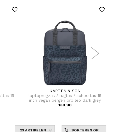
KAPTEN & SON
ltas 15
laptoprugzak / rugtas / schooltas 15
laptopr
inch vegan bergen pro leo dark grey
139,90
23 ARTIKELEN
SORTEREN OP