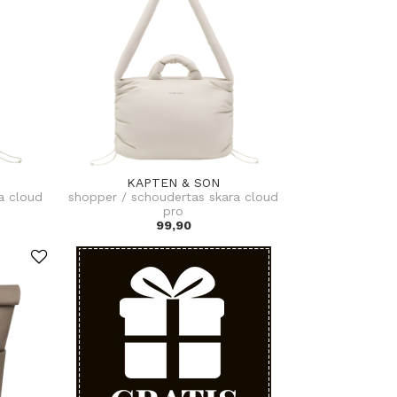
KAPTEN & SON
a cloud
shopper / schoudertas skara cloud
pro
99,90