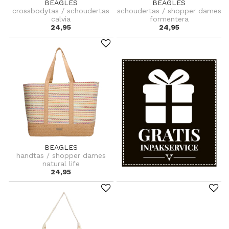
BEAGLES
BEAGLES
crossbodytas / schoudertas
schoudertas / shopper dames
calvia
formentera
24,95
24,95
BEAGLES
handtas / shopper dames
natural life
24,95