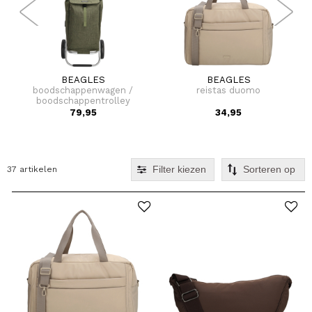
BEAGLES
BEAGLES
boodschappenwagen /
reistas duomo
boodschappentrolley
met koelvak beagles
79,95
34,95
Filter kiezen
37 artikelen