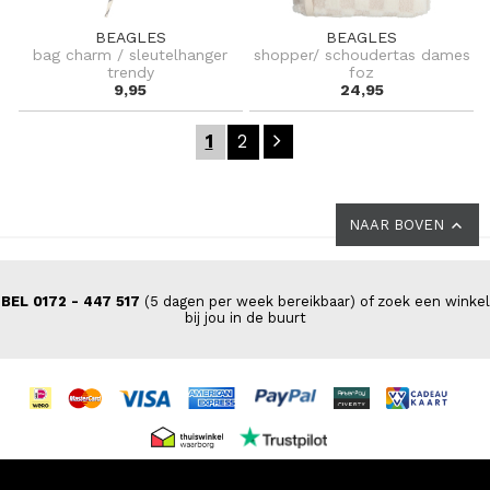
BEAGLES
BEAGLES
bag charm / sleutelhanger
shopper/ schoudertas dames
trendy
foz
9,95
24,95
1
2
NAAR BOVEN
BEL 0172 - 447 517
(5 dagen per week bereikbaar) of zoek een winkel
bij jou in de buurt