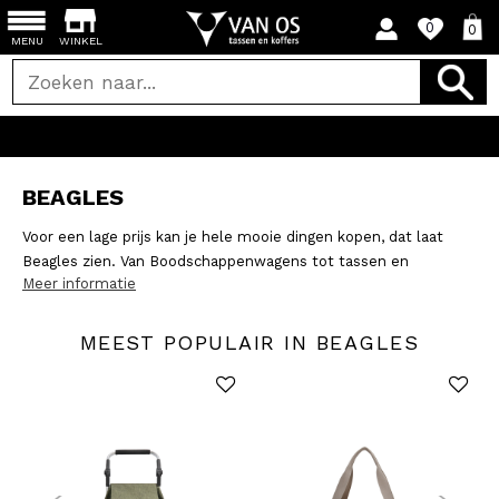
0
0
MENU
WINKEL
BEAGLES
Voor een lage prijs kan je hele mooie dingen kopen, dat laat
Beagles zien. Van Boodschappenwagens tot tassen en
Meer informatie
accessoires. De stijlvolle ontwerpen lopen breed uiteen,
waardoor er voor velen er wel iets tussen zit. Beagles weet
leuk in te spelen op trends en mensen een leuke betaalbare
MEEST POPULAIR IN BEAGLES
optie te geven om mee te gaan met die trends.