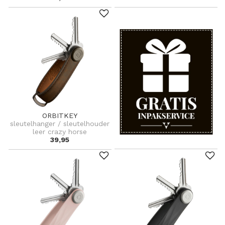
ORBITKEY
sleutelhanger / sleutelhouder
leer crazy horse
39,95