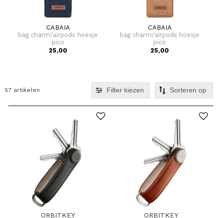
CABAIA
CABAIA
bag charm/airpods hoesje
bag charm/airpods hoesje
pico
pico
25,00
25,00
Filter kiezen
57 artikelen
ORBITKEY
ORBITKEY