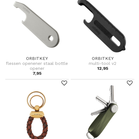
ORBITKEY
ORBITKEY
flessen openener staal bottle
multi-tool v2
opener
12,95
7,95