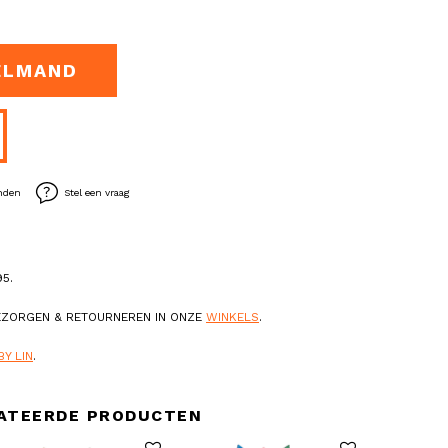
ELMAND
enden
Stel een vraag
5.
BEZORGEN & RETOURNEREN IN ONZE
WINKELS
.
BY LIN
.
ATEERDE PRODUCTEN