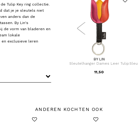
e Tulip Key ring collectie.
 dat je je sleutels niet
 even anders dan de
tassen. By Lin's
r bij de vorm van bladeren en
team lokale
 en exclusieve leren
SUITSUIT
BY LIN
Sleutelhanger / Sleutelhouder
Sleutelhanger Dames Leer Tulip
Sleu
Black Gold
9,95
11,50
ANDEREN KOCHTEN OOK