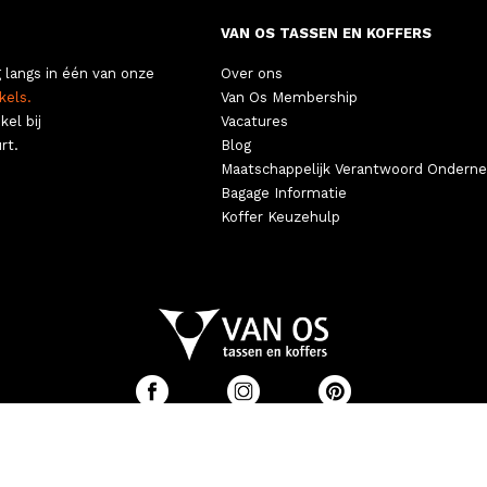
VAN OS TASSEN EN KOFFERS
 langs in één van onze
Over ons
kels.
Van Os Membership
kel bij
Vacatures
rt.
Blog
Maatschappelijk Verantwoord Ondern
Bagage Informatie
Koffer Keuzehulp
©
E VOORWAARDEN
|
PRIVACY
|
COOKIES
|
2026 VAN OS TASSEN E