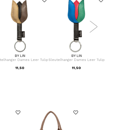
BY LIN
BY LIN
B
telhanger Dames Leer Tulip
Sleutelhanger Dames Leer Tulip
Sleutelhanger
11,50
11,50