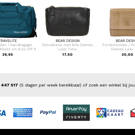
TRAVELITE
BEAR DESIGN
BEAR DES
ter / Handbagage
Sleuteletui met Rits Dames
Portemonnee / Po
40x23 cm Kick Off S
Leer Timo
Dames Leer 
39,95
17,50
30,00
 447 517
(5 dagen per week bereikbaar) of zoek een winkel bij jou