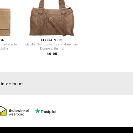
IGN
FLORA & CO
SAMSONITE
rtefeuille
Grote Schoudertas / Handtas
Koffer / Trolley / Reiskoffe
Jolie
Dames Birina
cm (Large) S'Cure
49,95
VOOR 159
VAN 249,00
 in de buurt