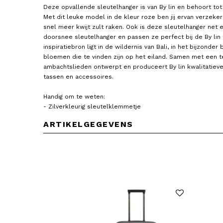
Deze opvallende sleutelhanger is van By lin en behoort tot d
Met dit leuke model in de kleur roze ben jij ervan verzekerd
snel meer kwijt zult raken. Ook is deze sleutelhanger net
doorsnee sleutelhanger en passen ze perfect bij de By lin 
inspiratiebron ligt in de wildernis van Bali, in het bijzonde
bloemen die te vinden zijn op het eiland. Samen met een 
ambachtslieden ontwerpt en produceert By lin kwalitatieve
tassen en accessoires.
BY LIN
BY LIN
Handig om te weten:
Sleutelhanger Tulip
Sleutelhanger Tulip
- Zilverkleurig sleutelklemmetje
11,50
11,50
ARTIKELGEGEVENS