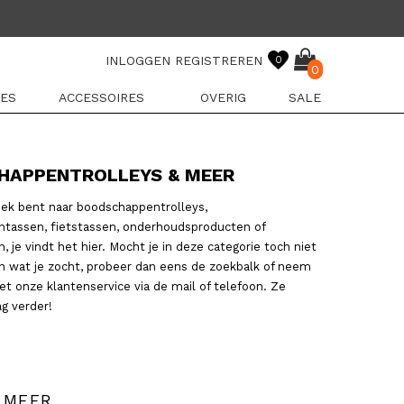
INLOGGEN
REGISTREREN
0
0
ES
ACCESSOIRES
OVERIG
SALE
HAPPENTROLLEYS & MEER
oek bent naar boodschappentrolleys,
tassen, fietstassen, onderhoudsproducten of
 je vindt het hier. Mocht je in deze categorie toch niet
n wat je zocht, probeer dan eens de zoekbalk of neem
t onze klantenservice via de mail of telefoon. Ze
ag verder!
 MEER