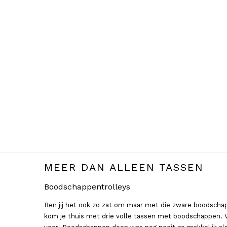
Telefoontasjes
(33)
Toilettassen
(72)
Underseaters
(62)
Werkaccessoires
(34)
Zachte koffers
(39)
MEER DAN ALLEEN TASSEN
Boodschappentrolleys
Ben jij het ook zo zat om maar met die zware boodschap
kom je thuis met drie volle tassen met boodschappen. Va