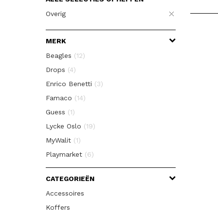
Overig
MERK
Beagles
(12)
Drops
(4)
Enrico Benetti
(3)
Famaco
(14)
Guess
(1)
Lycke Oslo
(19)
MyWalit
(1)
Playmarket
(6)
Puccini
(3)
CATEGORIEËN
Thule
(1)
Accessoires
Van Os
(1)
Koffers