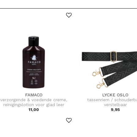
FAMACO
LYCKE OSLO
verzorgende & voedende creme,
tassenriem / schouderb
reinigingslotion voor glad leer
verstelbaar
11,00
9,95