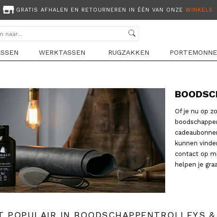
GRATIS AFHALEN EN RETOURNEREN IN ÉÉN VAN ONZE
WINKELS
ASSEN
WERKTASSEN
RUGZAKKEN
PORTEMONNE
BOODSC
Of je nu op z
boodschappen
cadeaubonnen,
kunnen vinde
contact op me
helpen je gra
T POPULAIR IN BOODSCHAPPENTROLLEYS &