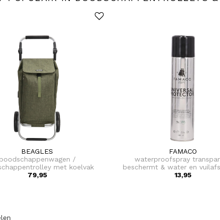
BEAGLES
FAMACO
boodschappenwagen /
waterproofspray transpa
chappentrolley met koelvak
beschermt & water en vuilaf
beagles
79,95
uw leren tas 400 ml
13,95
elen