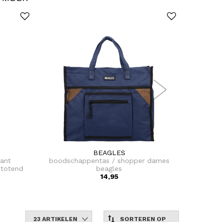
BEAGLES
rant
boodschappentas / shopper dames
b
stotend
beagles
boodsc
14,95
23 ARTIKELEN
SORTEREN OP