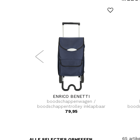
ENRICO BENETTI
boodschappenwagen /
boodschappentrolley inklapbaar
boods
79,95
tokyo
65 artik
ALLE SELECTIES OPHEFFEN