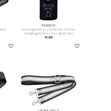
FAMACO
and
verzorgende & voedende creme,
reinigingslotion voor glad leer
11,00
LYCKE OSLO