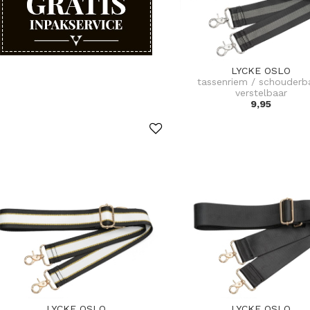
LYCKE OSLO
tassenriem / schouderb
verstelbaar
9,95
LYCKE OSLO
LYCKE OSLO