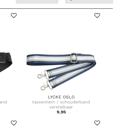
LYCKE OSLO
and
tassenriem / schouderband
verstelbaar
9,95