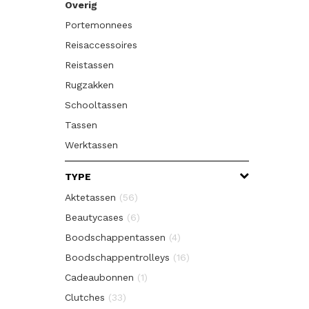
Overig
Portemonnees
Reisaccessoires
Reistassen
Rugzakken
Schooltassen
Tassen
Werktassen
TYPE
Aktetassen
(56)
Beautycases
(6)
Boodschappentassen
(4)
Boodschappentrolleys
(16)
Cadeaubonnen
(1)
Clutches
(33)