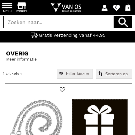
0
0
MENU
WINKEL
Gratis verzending vanaf 44,95
OVERIG
Meer informatie
Filter kiezen
1 artikelen