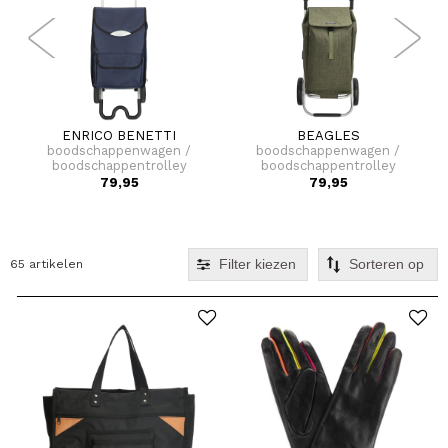
ENRICO BENETTI
BEAGLES
boodschappenwagen /
boodschappenwagen /
boodschappentrolley
boodschappentrolley
inklapbaar tokyo
met koelvak beagles
79,95
79,95
Filter kiezen
65 artikelen