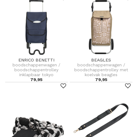
ENRICO BENETTI
BEAGLES
boodschappenwagen /
boodschappenwagen /
boodschappentrolley
boodschappentrolley met
inklapbaar tokyo
koelvak beagles
79,95
79,95