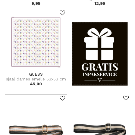
9,95
12,95
GUESS
sjaal dames emelie 53x53 cm
45,00