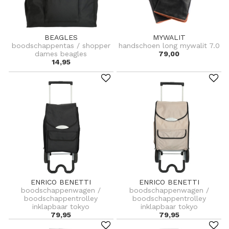
BEAGLES
MYWALIT
boodschappentas / shopper
handschoen long mywalit 7.0
dames beagles
79,00
14,95
ENRICO BENETTI
ENRICO BENETTI
boodschappenwagen /
boodschappenwagen /
boodschappentrolley
boodschappentrolley
inklapbaar tokyo
inklapbaar tokyo
79,95
79,95