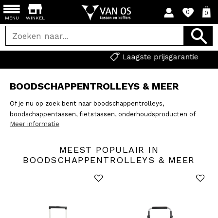
0
0
MENU
WINKEL
Laagste prijsgarantie
BOODSCHAPPENTROLLEYS & MEER
Of je nu op zoek bent naar boodschappentrolleys,
boodschappentassen, fietstassen, onderhoudsproducten of
Meer informatie
cadeaubonnen, je vindt het hier. Mocht je in deze categorie
toch niet kunnen vinden wat je zocht, probeer dan eens de
zoekbalk of neem contact op met onze klantenservice via de
MEEST POPULAIR IN
mail of telefoon. Ze helpen je graag verder!
BOODSCHAPPENTROLLEYS & MEER