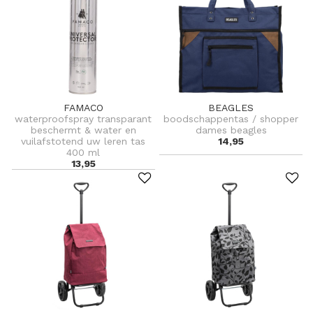
FAMACO
BEAGLES
waterproofspray transparant
boodschappentas / shopper
beschermt & water en
dames beagles
vuilafstotend uw leren tas
14,95
400 ml
13,95