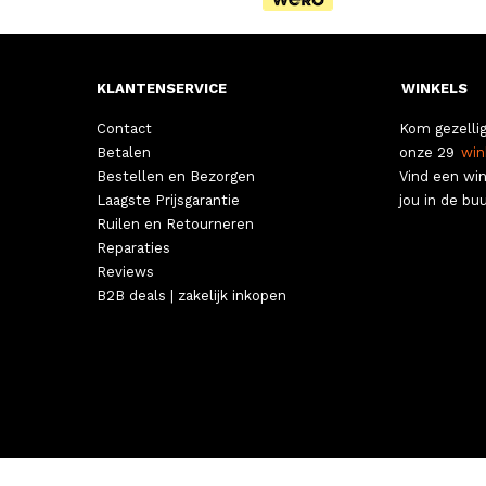
Overig
(19)
Packing Cubes
(12)
KLANTENSERVICE
WINKELS
Paraplu's
(79)
Pasjeshouders
(179)
Contact
Kom gezellig
Betalen
onze 29
win
Paspoorthoesjes
(13)
Bestellen en Bezorgen
Vind een win
Portefeuilles
(5)
Laagste Prijsgarantie
jou in de buu
Regenhoezen
(4)
Ruilen en Retourneren
Reparaties
Reisaccessoires
(1)
Reviews
Reistassen met wielen
(57)
B2B deals | zakelijk inkopen
Reistassen zonder wielen
(98)
Riemen
(92)
Rugzakken
(117)
Schoolaccessoires
(9)
Schouderbanden
(19)
Schoudertassen
(511)