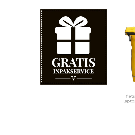
fiet
lapto