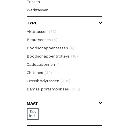
Tassen
Werktassen
TYPE
Aktetassen
(53)
Beautycases
(6)
Boodschappentassen
(4)
Boodschappentrolleys
(16)
Cadeaubonnen
(1)
Clutches
(32)
Crossbodytassen
(735)
Dames portemonnees
(275)
Diversen
(10)
MAAT
Fietstassen
(4)
15.6
Handbagage Koffers
(147)
inch
Handbagage reistassen
(44)