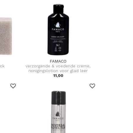
FAMACO
ck
verzorgende & voedende creme,
reinigingslotion voor glad leer
11,00