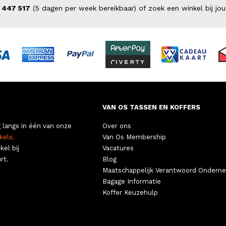
 447 517
(5 dagen per week bereikbaar) of zoek een winkel bij jou
VAN OS TASSEN EN KOFFERS
 langs in één van onze
Over ons
kels.
Van Os Membership
kel bij
Vacatures
rt.
Blog
Maatschappelijk Verantwoord Ondern
Bagage Informatie
Koffer Keuzehulp