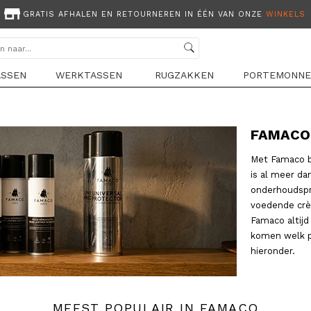
GRATIS AFHALEN EN RETOURNEREN IN ÉÉN VAN ONZE
WINKELS
ASSEN
WERKTASSEN
RUGZAKKEN
PORTEMONNE
FAMACO
Met Famaco bl
is al meer da
onderhoudspr
voedende crè
Famaco altijd
komen welk pr
hieronder.
MEEST POPULAIR IN FAMACO