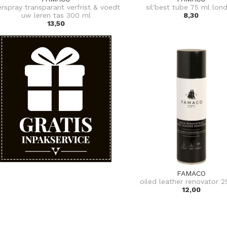
erspray transparant verfrist & voedt
sil'best tube 75 ml lon
uw leren tas 300 ml
8,30
13,50
FAMACO
oiled leather renovator 
12,00