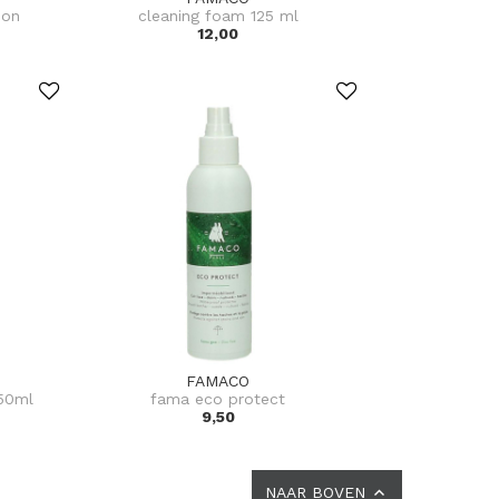
don
cleaning foam 125 ml
12,00
FAMACO
250ml
fama eco protect
9,50
NAAR BOVEN