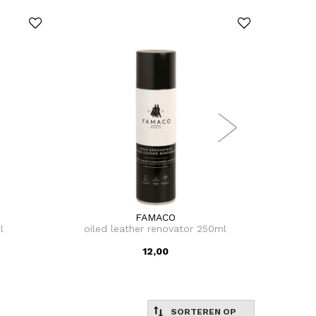
FAMACO
l
oiled leather renovator 250ml
verzo
rein
12,00
SORTEREN OP