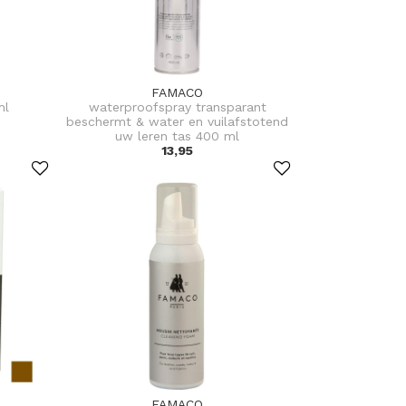
FAMACO
ml
waterproofspray transparant
beschermt & water en vuilafstotend
uw leren tas 400 ml
13,95
FAMACO