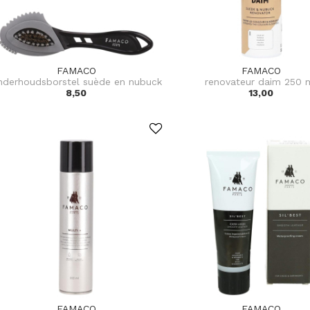
FAMACO
FAMACO
nderhoudsborstel suède en nubuck
renovateur daim 250 
8,50
13,00
FAMACO
FAMACO