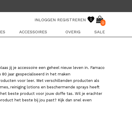
INLOGGEN
REGISTREREN
0
0
ES
ACCESSOIRES
OVERIG
SALE
aas jij je accessoire een geheel nieuw leven in. Famaco
n 80 jaar gespecialiseerd in het maken
oducten voor leer. Met verschillenden producten als
mes, reiniging lotions en beschermende sprays heeft
 het beste product voor jouw doffe tas. Wil je erachter
oduct het beste bij jou past? Kijk dan snel even