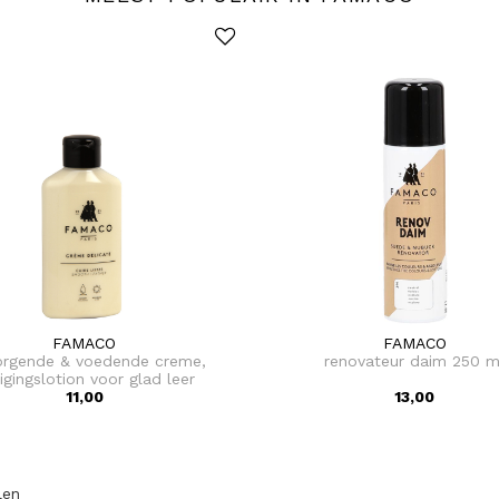
FAMACO
FAMACO
orgende & voedende creme,
renovateur daim 250 m
nigingslotion voor glad leer
11,00
13,00
len