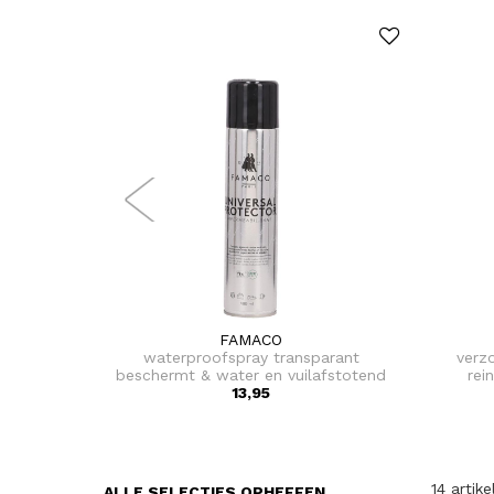
FAMACO
waterproofspray transparant
verz
beschermt & water en vuilafstotend
rei
uw leren tas 400 ml
13,95
14 artike
ALLE SELECTIES OPHEFFEN