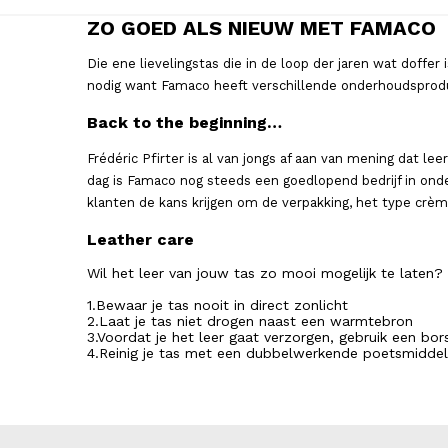
ZO GOED ALS NIEUW MET FAMACO
Die ene lievelingstas die in de loop der jaren wat doffer
nodig want Famaco heeft verschillende onderhoudsproduc
Back to the beginning…
Frédéric Pfirter is al van jongs af aan van mening dat le
dag is Famaco nog steeds een goedlopend bedrijf in onde
klanten de kans krijgen om de verpakking, het type crèm
Leather care
Wil het leer van jouw tas zo mooi mogelijk te laten?
1.Bewaar je tas nooit in direct zonlicht
2.Laat je tas niet drogen naast een warmtebron
3.Voordat je het leer gaat verzorgen, gebruik een bo
4.Reinig je tas met een dubbelwerkende poetsmiddello