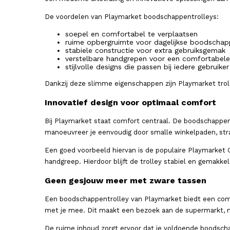
De voordelen van Playmarket boodschappentrolleys:
soepel en comfortabel te verplaatsen
ruime opbergruimte voor dagelijkse boodscha
stabiele constructie voor extra gebruiksgemak
verstelbare handgrepen voor een comfortabele
stijlvolle designs die passen bij iedere gebruiker
Dankzij deze slimme eigenschappen zijn Playmarket trol
Innovatief design voor optimaal comfort
Bij Playmarket staat comfort centraal. De boodschappe
manoeuvreer je eenvoudig door smalle winkelpaden, str
Een goed voorbeeld hiervan is de populaire Playmarket 
handgreep. Hierdoor blijft de trolley stabiel en gemakkel
Geen gesjouw meer met zware tassen
Een boodschappentrolley van Playmarket biedt een comfo
met je mee. Dit maakt een bezoek aan de supermarkt, m
De ruime inhoud zorgt ervoor dat je voldoende boodscha