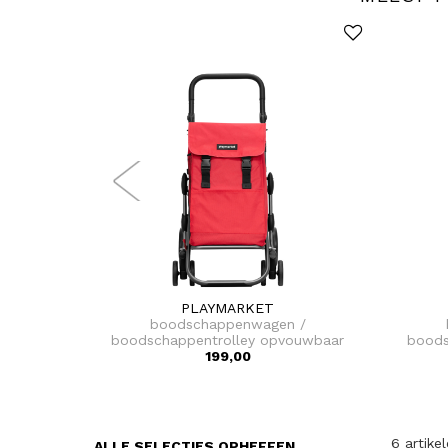
PLAYMARKET
boodschappenwagen /
boodschappentrolley opvouwbaar
boods
go plus
199,00
6 artike
ALLE SELECTIES OPHEFFEN