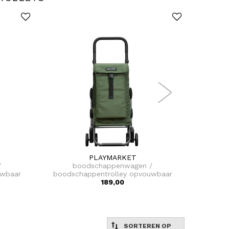
PLAYMARKET
/
boodschappenwagen /
uwbaar
boodschappentrolley opvouwbaar
go up premium
189,00
SORTEREN OP