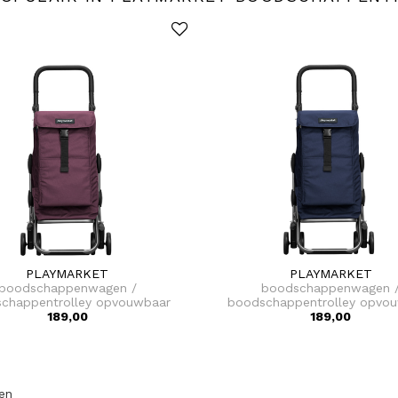
PLAYMARKET
PLAYMARKET
boodschappenwagen /
boodschappenwagen 
chappentrolley opvouwbaar
boodschappentrolley opvo
go up premium
189,00
go up premium
189,00
len