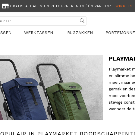
GRATIS AFHALEN EN RETOURNEREN IN ÉÉN VAN ONZE
WINKELS
ASSEN
WERKTASSEN
RUGZAKKEN
PORTEMONNE
PLAYMA
Playmarket m
en slimme bo
meer, maar e
gemak en des
mooi voorbeel
stevige const
wanneer de tr
POPULAIR IN PLAYMARKET BOODSCHAPPENT