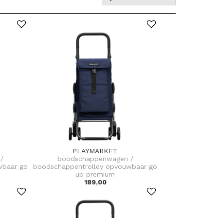
PLAYMARKET
/
boodschappenwagen /
wbaar go
boodschappentrolley opvouwbaar go
up premium
189,00