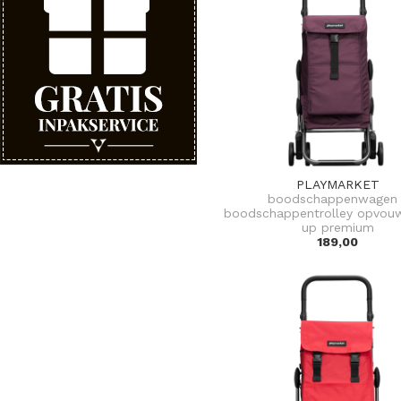
PLAYMARKET
boodschappenwagen 
boodschappentrolley opvou
up premium
189,00