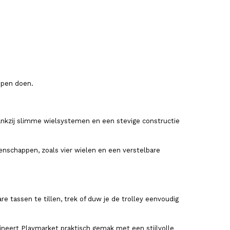
ppen doen.
nkzij slimme wielsystemen en een stevige constructie
nschappen, zoals vier wielen en een verstelbare
tassen te tillen, trek of duw je de trolley eenvoudig
ineert Playmarket praktisch gemak met een stijlvolle