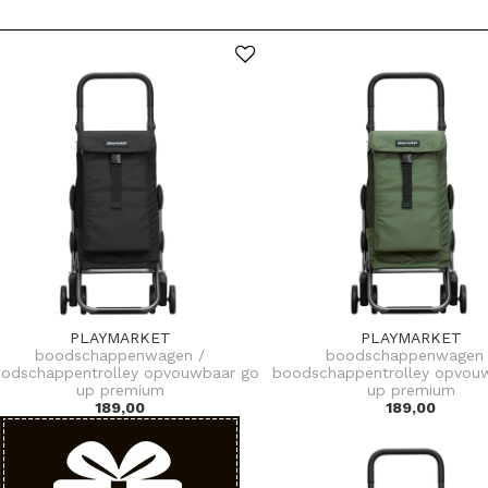
PLAYMARKET
PLAYMARKET
boodschappenwagen /
boodschappenwagen 
odschappentrolley opvouwbaar go
boodschappentrolley opvou
up premium
up premium
189,00
189,00