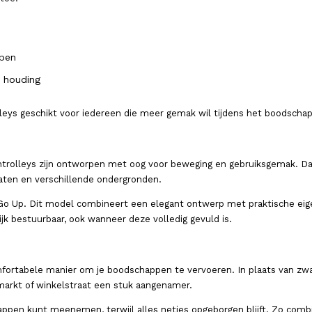
ppen
 houding
leys geschikt voor iedereen die meer gemak wil tijdens het boodscha
ntrolleys zijn ontworpen met oog voor beweging en gebruiksgemak. Da
aten en verschillende ondergronden.
Go Up. Dit model combineert een elegant ontwerp met praktische eige
ijk bestuurbaar, ook wanneer deze volledig gevuld is.
rtabele manier om je boodschappen te vervoeren. In plaats van zware 
arkt of winkelstraat een stuk aangenamer.
ppen kunt meenemen, terwijl alles netjes opgeborgen blijft. Zo comb