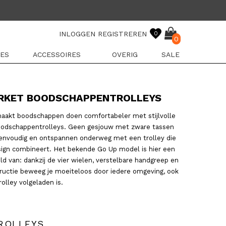
INLOGGEN
REGISTREREN
0
0
ES
ACCESSOIRES
OVERIG
SALE
RKET BOODSCHAPPENTROLLEYS
aakt boodschappen doen comfortabeler met stijlvolle
odschappentrolleys. Geen gesjouw met zware tassen
envoudig en ontspannen onderweg met een trolley die
ign combineert. Het bekende Go Up model is hier een
d van: dankzij de vier wielen, verstelbare handgreep en
ructie beweeg je moeiteloos door iedere omgeving, ook
olley volgeladen is.
ROLLEYS