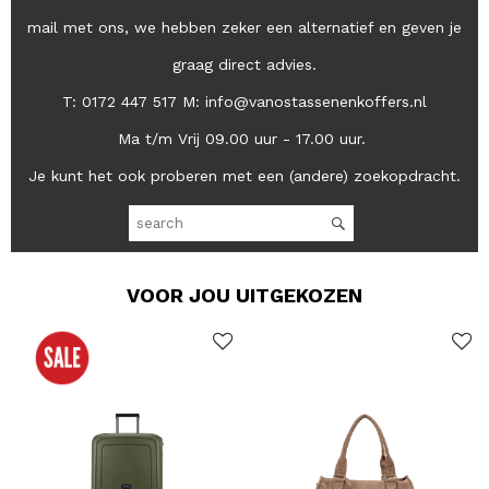
mail met ons, we hebben zeker een alternatief en geven je
graag direct advies.
T: 0172 447 517 M: info@vanostassenenkoffers.nl
Ma t/m Vrij 09.00 uur - 17.00 uur.
Je kunt het ook proberen met een (andere) zoekopdracht.
VOOR JOU UITGEKOZEN