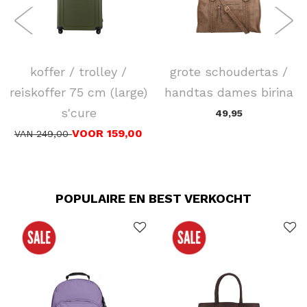
SAMSONITE
FLORA & CO
koffer / trolley /
grote schoudertas /
reiskoffer 75 cm (large)
handtas dames birina
s'cure
49,95
VOOR 159,00
VAN 249,00
POPULAIRE EN BEST VERKOCHT