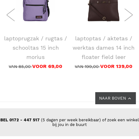
EASTPAK
DSTRCT
laptoprugzak / rugtas /
laptoptas / aktetas /
schooltas 15 inch
werktas dames 14 inch
morius
floater field leer
VOOR 69,00
VOOR 139,00
VAN 85,00
VAN 199,00
NAAR BOVEN
BEL 0172 - 447 517
(5 dagen per week bereikbaar) of zoek een winkel
bij jou in de buurt