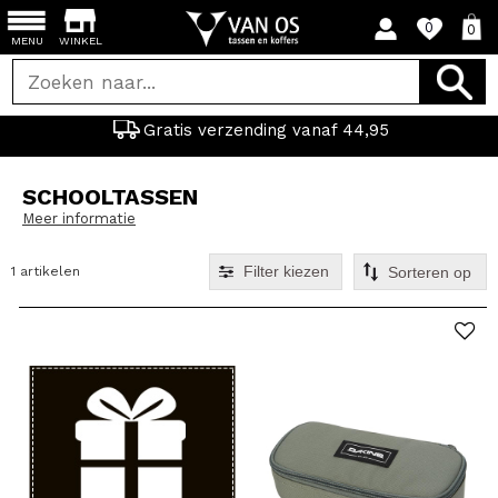
0
0
MENU
WINKEL
Gratis verzending vanaf 44,95
SCHOOLTASSEN
Meer informatie
Filter kiezen
1 artikelen