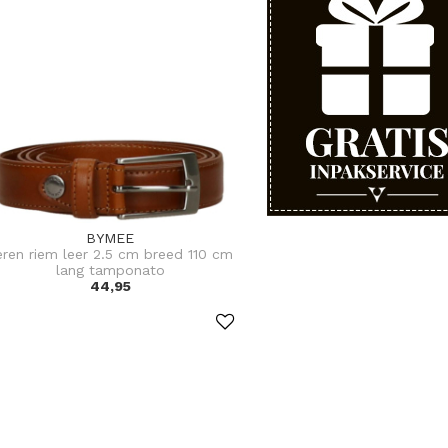
BYMEE
eren riem leer 2.5 cm breed 110 cm
lang tamponato
44,95