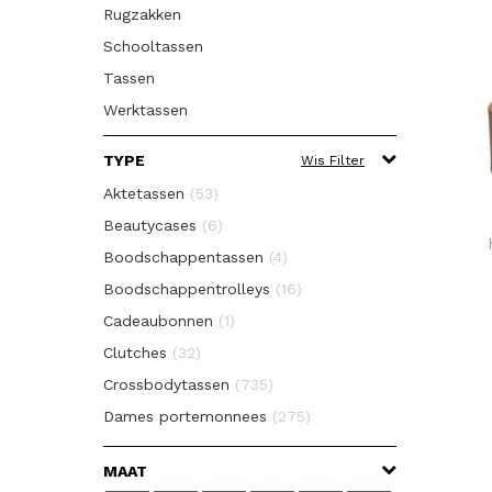
Rugzakken
Schooltassen
Tassen
Werktassen
TYPE
Wis Filter
Aktetassen
(53)
Beautycases
(6)
Boodschappentassen
(4)
Boodschappentrolleys
(16)
Cadeaubonnen
(1)
Clutches
(32)
Crossbodytassen
(735)
Dames portemonnees
(275)
Diversen
(10)
MAAT
Fietstassen
(4)