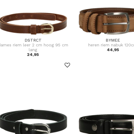
DSTRCT
BYMEE
dames riem leer 2 cm hoog 95 cm
heren riem nabuk 120
lang
44,95
24,95