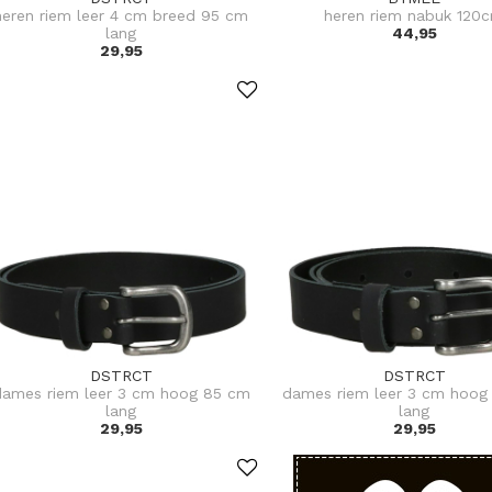
heren riem leer 4 cm breed 95 cm
heren riem nabuk 120
lang
44,95
29,95
DSTRCT
DSTRCT
dames riem leer 3 cm hoog 85 cm
dames riem leer 3 cm hoog
lang
lang
29,95
29,95