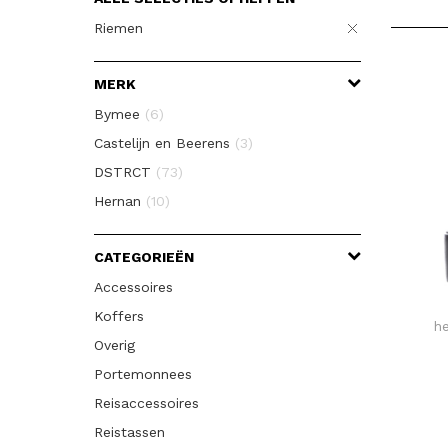
Riemen
MERK
Bymee
(6)
Castelijn en Beerens
(3)
DSTRCT
(73)
Hernan
(10)
CATEGORIEËN
Accessoires
Koffers
h
Overig
Portemonnees
Reisaccessoires
Reistassen