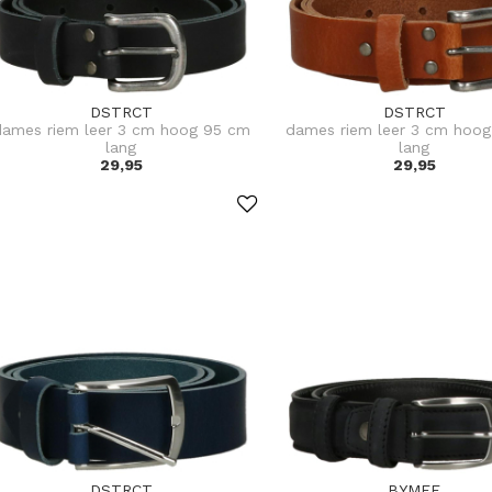
DSTRCT
DSTRCT
dames riem leer 3 cm hoog 95 cm
dames riem leer 3 cm hoo
lang
lang
29,95
29,95
DSTRCT
BYMEE