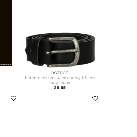
DSTRCT
heren riem leer 4 cm hoog 115 cm
lang jeans
29,95