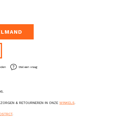
ELMAND
enden
Stel een vraag
5.
BEZORGEN & RETOURNEREN IN ONZE
WINKELS
.
DSTRCT
.