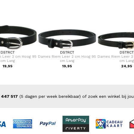
DSTRCT
DSTRCT
DSTRCT
 Leer 2 cm Hoog 95
Dames Riem Leer 2 cm Hoog 95
Dames Riem Leer 2
cm Lang
cm Lang
cm Lang
19,95
19,95
24,95
 447 517
(5 dagen per week bereikbaar) of zoek een winkel bij jou