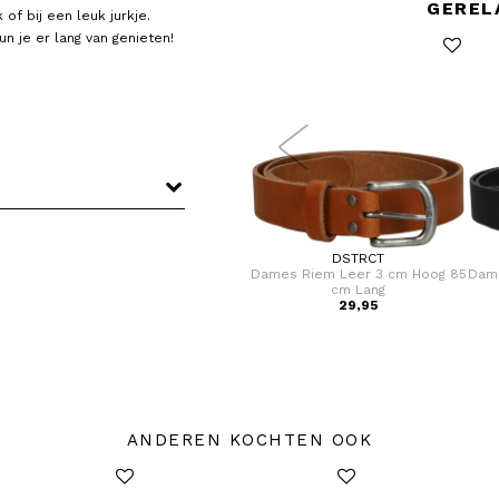
GEREL
of bij een leuk jurkje.
n je er lang van genieten!
DSTRCT
DSTRCT
og 95
Dames Riem Leer 3 cm Hoog 85
Dames Riem Leer 3 cm Hoog 85
Dame
cm Lang
cm Lang
39,95
29,95
ANDEREN KOCHTEN OOK