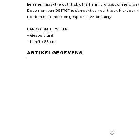
Een riem maakt je outfit af, of je hem nu draagt om je broek 
Deze riem van DSTRCT is gemaakt van echt leer, hierdoor ku
De riem sluit met een gesp en is 85 cm lang.
HANDIG OM TE WETEN
- Gespsluiting
- Lengte 85 cm
ARTIKELGEGEVENS
DSTRCT
DSTRCT
Dames Riem Leer 3 cm Hoog 95
Dames Riem Leer 3 cm Ho
cm Lang
cm Lang
29,95
29,95