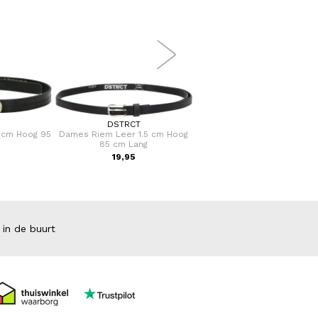
DSTRCT
SAMSONITE
 cm Hoog 95
Dames Riem Leer 1.5 cm Hoog
Koffer / Trolley / Reiskoffe
85 cm Lang
cm (Large) S'Cure
19,95
VOOR 159
VAN 249,00
 in de buurt