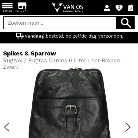
0
0
MENU
WINKEL
Vandaag besteld, de zelfde dag verzonden.
Spikes & Sparrow
Rugzak / Rugtas Dames 6 Liter Leer Bronco
Zwart