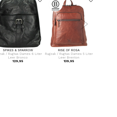
SPIKES & SPARROW
RISE OF ROSA
RISE
zak / Rugtas Dames 6 Liter
Rugzak / Rugtas Dames 5 Liter
Rugzak / Rug
Leer Bronco
Leer Brenton
Leer
129,95
139,95
1