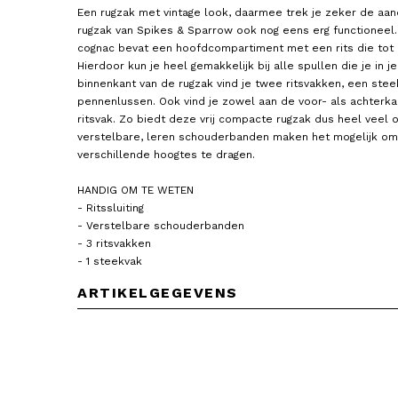
Een rugzak met vintage look, daarmee trek je zeker de aan
rugzak van Spikes & Sparrow ook nog eens erg functioneel.
cognac bevat een hoofdcompartiment met een rits die tot
Hierdoor kun je heel gemakkelijk bij alle spullen die je in j
binnenkant van de rugzak vind je twee ritsvakken, een ste
pennenlussen. Ook vind je zowel aan de voor- als achterka
ritsvak. Zo biedt deze vrij compacte rugzak dus heel veel
verstelbare, leren schouderbanden maken het mogelijk om
verschillende hoogtes te dragen.
GIGI FRATELLI
GIGI FRATELLI
Rugzak / Rugtas Dames 6 Liter
Rugzak / Rugtas Dames 6 L
HANDIG OM TE WETEN
Leer Romance
Leer Romance
- Ritssluiting
179,00
179,00
- Verstelbare schouderbanden
- 3 ritsvakken
- 1 steekvak
ARTIKELGEGEVENS