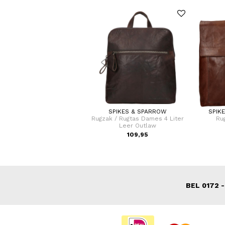
SAMSONITE
SPIKES & SPARROW
SPIK
fer / Trolley / Reiskoffer 75
Rugzak / Rugtas Dames 4 Liter
Ru
cm (Large) S'Cure
Leer Outlaw
VOOR 159,00
109,95
N 249,00
BEL 0172 -