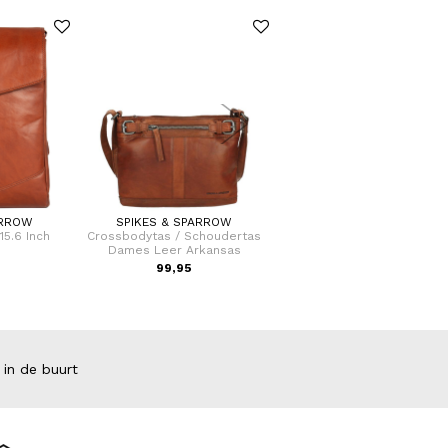
ARROW
SPIKES & SPARROW
SAMSONITE
15.6 Inch
Crossbodytas / Schoudertas
Koffer / Trolley / Reiskoffe
e
Dames Leer Arkansas
cm (Large) S'Cure
99,95
VOOR 159
VAN 249,00
 in de buurt