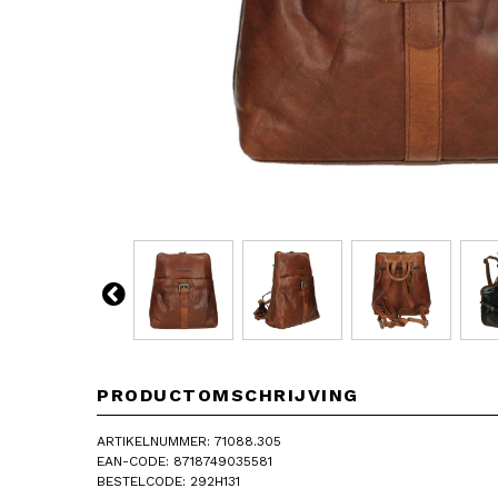
PRODUCTOMSCHRIJVING
ARTIKELNUMMER: 71088.305
EAN-CODE: 8718749035581
BESTELCODE: 292H131