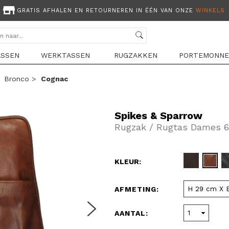
GRATIS AFHALEN EN RETOURNEREN IN ÉÉN VAN ONZE
WINKELS
ASSEN
WERKTASSEN
RUGZAKKEN
PORTEMONNE
>
Bronco
>
Cognac
Spikes & Sparrow
Rugzak / Rugtas Dames 6
KLEUR:
AFMETING:
AANTAL: