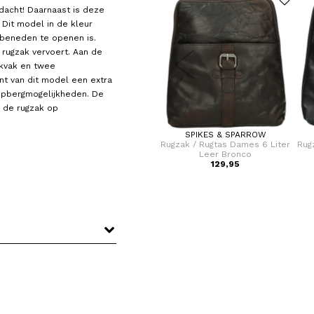
dacht! Daarnaast is deze
 Dit model in de kleur
 beneden te openen is.
e rugzak vervoert. Aan de
ekvak en twee
nt van dit model een extra
 opbergmogelijkheden. De
 de rugzak op
BEAR DESIGN
SPIKES & SPARROW
iter
Rugzak / Rugtas Dames Leer
Rugzak / Rugtas Dames 6 Liter
Rug
Anneroos
Leer Bronco
150,00
129,95