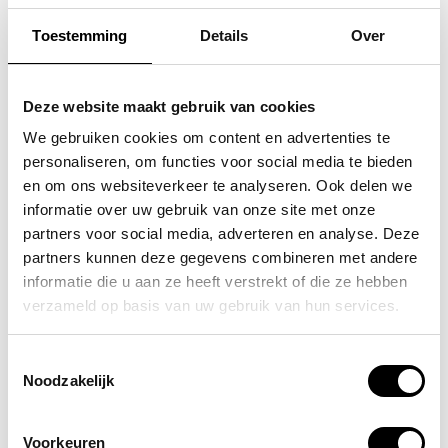
Toestemming
Details
Over
SAMSONITE
SAMSONITE
koffer / trolley /
koffer / trolley /
Deze website maakt gebruik van cookies
reiskoffer 75 cm (large)
reiskoffer 75 cm (large)
We gebruiken cookies om content en advertenties te
personaliseren, om functies voor social media te bieden
s'cure
s'cure
en om ons websiteverkeer te analyseren. Ook delen we
VOOR 159,00
VOOR 159,00
VAN 249,00
VAN 249,00
informatie over uw gebruik van onze site met onze
partners voor social media, adverteren en analyse. Deze
partners kunnen deze gegevens combineren met andere
informatie die u aan ze heeft verstrekt of die ze hebben
POPULAIRE EN BEST VERKOCHT
verzameld op basis van uw gebruik van hun services.
Toestemmingsselectie
Noodzakelijk
Voorkeuren