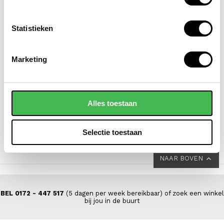
Statistieken
EASTPAK
FLORA & CO
Marketing
laptoprugzak / rugtas /
laptoptas / handtas /
schooltas 16 inch day
schooltas 15.6 inch
office
clara paris
Alles toestaan
VOOR 69,00
VAN 77,00
49,95
Selectie toestaan
NAAR BOVEN
BEL 0172 - 447 517
(5 dagen per week bereikbaar) of zoek een winkel
bij jou in de buurt