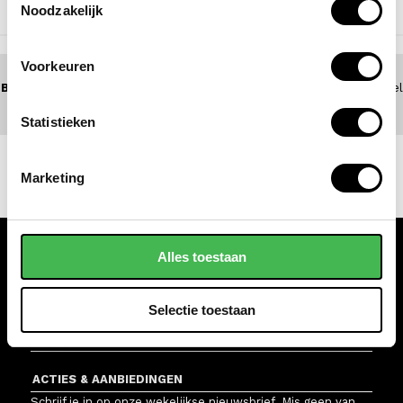
Noodzakelijk
NAAR BOVEN
Voorkeuren
BEL 0172 - 447 517
(5 dagen per week bereikbaar) of zoek een winkel
bij jou in de buurt
Statistieken
Marketing
Alles toestaan
KLANTENSERVICE
WINKELS
Selectie toestaan
VAN OS TASSEN EN KOFFERS
ACTIES & AANBIEDINGEN
Schrijf je in op onze wekelijkse nieuwsbrief. Mis geen van