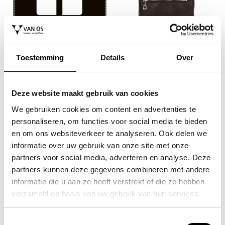
GIGI FRATELLI
sleuteletui / sleutelhouder /
sleuteltasje dames met rits
Toestemming
Details
Over
leer limited edition
15,00
Deze website maakt gebruik van cookies
We gebruiken cookies om content en advertenties te
personaliseren, om functies voor social media te bieden
en om ons websiteverkeer te analyseren. Ook delen we
informatie over uw gebruik van onze site met onze
partners voor social media, adverteren en analyse. Deze
partners kunnen deze gegevens combineren met andere
informatie die u aan ze heeft verstrekt of die ze hebben
GIGI FRATELLI
sleuteletui / sleutelhouder /
verzameld op basis van uw gebruik van hun services.
sleuteltasje dames met rits
leer limited edition
15,00
Toestemmingsselectie