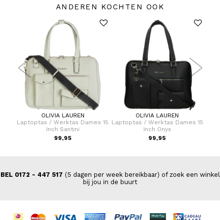
ANDEREN KOCHTEN OOK
OLIVIA LAUREN
OLIVIA LAUREN
uder
Laptoptas / Werktas Dames 15
Laptoptas / Werktas Dames 15
Lap
nium
Inch Santini
Inch Onyx
Le
99,95
99,95
BEL 0172 - 447 517
(5 dagen per week bereikbaar) of zoek een winkel
bij jou in de buurt