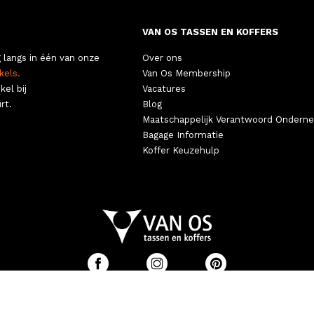
VAN OS TASSEN EN KOFFERS
 langs in één van onze
Over ons
kels.
Van Os Membership
kel bij
Vacatures
rt.
Blog
Maatschappelijk Verantwoord Ondern
Bagage Informatie
Koffer Keuzehulp
©
E VOORWAARDEN
|
PRIVACY
|
COOKIES
|
2026 VAN OS TASSEN E