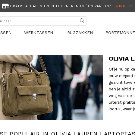
GRATIS AFHALEN EN RETOURNEREN IN ÉÉN VAN ONZE
WINKELS
ASSEN
WERKTASSEN
RUGZAKKEN
PORTEMONNE
OLIVIA 
Of je nu op k
jouw elegante
gezicht tover
ben je altijd 
weg naar de t
uiterst prakt
indruk, waar 
ST POPULAIR IN OLIVIA LAUREN LAPTOPTA