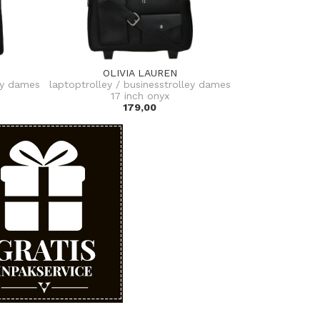
OLIVIA LAUREN
ley dames
laptoptrolley / businesstrolley dames
17 inch onyx
179,00