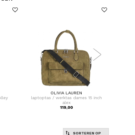
OLIVIA LAUREN
lley
laptoptas / werktas dames 15 inch
laptop
alex
119,00
SORTEREN OP