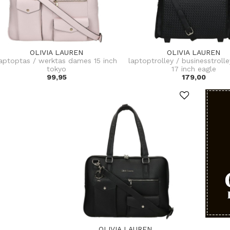
OLIVIA LAUREN
OLIVIA LAUREN
aptoptas / werktas dames 15 inch
laptoptrolley / businesstrol
tokyo
17 inch eagle
99,95
179,00
OLIVIA LAUREN