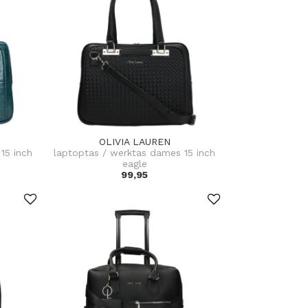
OLIVIA LAUREN
15 inch
laptoptas / werktas dames 15 inch
eagle
99,95