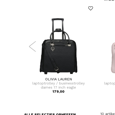
OLIVIA LAUREN
laptoptrolley / businesstrolley
lapto
dames 17 inch eagle
179,00
10 artik
ALLE SELECTIES OPHEFFEN