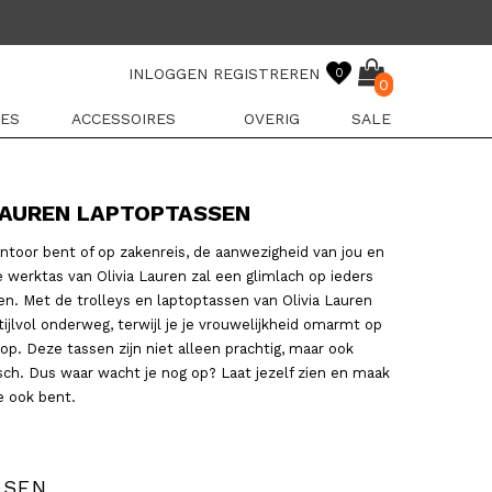
INLOGGEN
REGISTREREN
0
0
ES
ACCESSOIRES
OVERIG
SALE
LAUREN LAPTOPTASSEN
antoor bent of op zakenreis, de aanwezigheid van jou en
 werktas van Olivia Lauren zal een glimlach op ieders
en. Met de trolleys en laptoptassen van Olivia Lauren
stijlvol onderweg, terwijl je je vrouwelijkheid omarmt op
op. Deze tassen zijn niet alleen prachtig, maar ook
isch. Dus waar wacht je nog op? Laat jezelf zien en maak
je ook bent.
SSEN