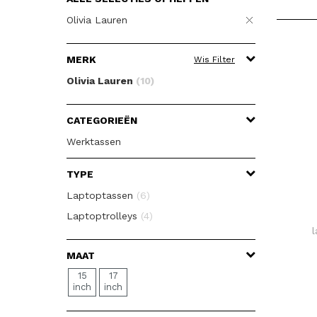
Olivia Lauren
MERK
Wis Filter
Olivia Lauren
(10)
CATEGORIEËN
Werktassen
TYPE
Laptoptassen
(6)
Laptoptrolleys
(4)
l
MAAT
15
17
inch
inch