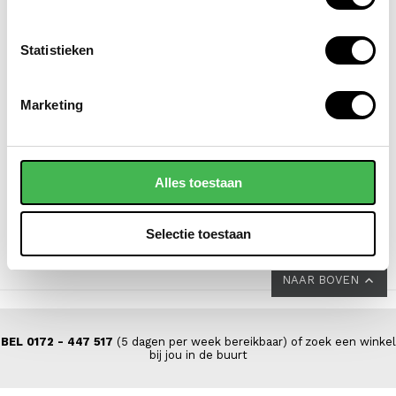
Statistieken
SAMSONITE
FLORA & CO
Marketing
koffer / trolley /
grote schoudertas /
reiskoffer 69 cm
handtas dames
(medium) s'cure
saffiano nora
Alles toestaan
VOOR 149,00
VAN 229,00
44,95
Selectie toestaan
NAAR BOVEN
BEL 0172 - 447 517
(5 dagen per week bereikbaar) of zoek een winkel
bij jou in de buurt