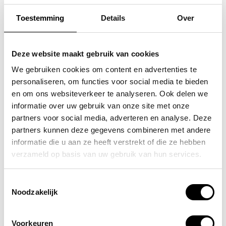
Toestemming
Details
Over
FLORA & CO
FLORA & CO
grote schoudertas /
grote schoudertas /
Deze website maakt gebruik van cookies
handtas dames birina
handtas dames birina
We gebruiken cookies om content en advertenties te
personaliseren, om functies voor social media te bieden
49,95
49,95
en om ons websiteverkeer te analyseren. Ook delen we
informatie over uw gebruik van onze site met onze
partners voor social media, adverteren en analyse. Deze
partners kunnen deze gegevens combineren met andere
informatie die u aan ze heeft verstrekt of die ze hebben
POPULAIRE EN BEST VERKOCHT
verzameld op basis van uw gebruik van hun services.
Toestemmingsselectie
Noodzakelijk
Voorkeuren