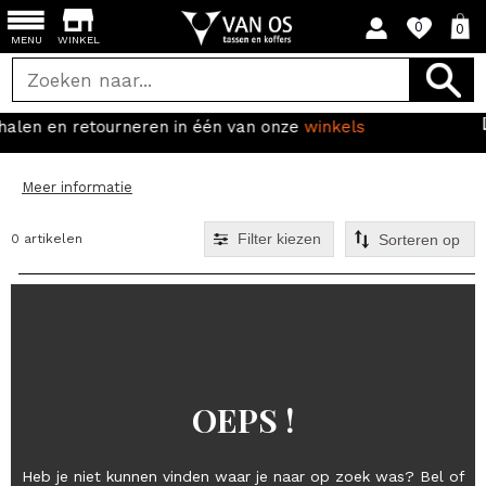
0
0
MENU
WINKEL
en in één van onze
winkels
Gratis verzendin
Meer informatie
Filter kiezen
0 artikelen
OEPS !
Heb je niet kunnen vinden waar je naar op zoek was? Bel of