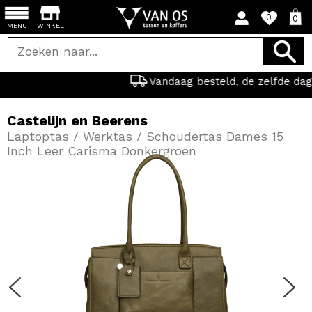
0
0
MENU
WINKEL
Vandaag besteld, de zelfde dag verzonden.
Castelijn en Beerens
Laptoptas / Werktas / Schoudertas Dames 15
Inch Leer Carisma Donkergroen