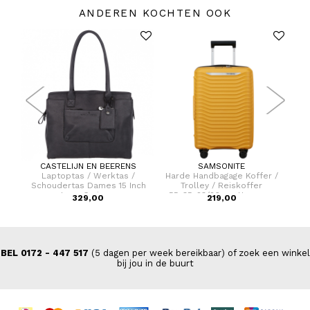
ANDEREN KOCHTEN OOK
CASTELIJN EN BEERENS
SAMSONITE
Dames
Laptoptas / Werktas /
Harde Handbagage Koffer /
Po
Schoudertas Dames 15 Inch
Trolley / Reiskoffer
Leer Carisma
55x35x23/26 cm Upscape
329,00
219,00
BEL 0172 - 447 517
(5 dagen per week bereikbaar) of zoek een winkel
bij jou in de buurt