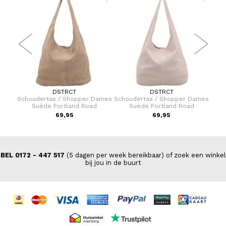
DSTRCT
DSTRCT
er 75
Schoudertas / Shopper Dames
Schoudertas / Shopper Dames
Scho
Suède Portland Road
Suède Portland Road
9,00
69,95
69,95
VA
BEL 0172 - 447 517
(5 dagen per week bereikbaar) of zoek een winkel
bij jou in de buurt