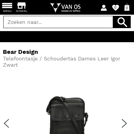
0
0
MENU
WINKEL
Bear Design
Telefoontasje / Schoudertas Dames Leer Igor
Zwart