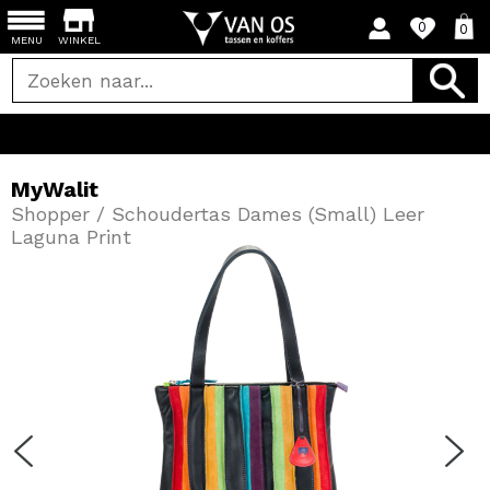
0
0
MENU
WINKEL
MyWalit
Shopper / Schoudertas Dames (Small) Leer
Laguna Print