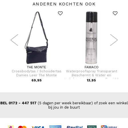
ANDEREN KOCHTEN OOK
THE MONTE
FAMACO
rtas
Crossbodytas / Schoudertas
Waterproofspray Transparant
Cro
Dames Leer The Monte
Beschermt & Water en
Vuilafstotend Uw leren Tas 400
69,95
13,95
ml
BEL 0172 - 447 517
(5 dagen per week bereikbaar) of zoek een winkel
bij jou in de buurt