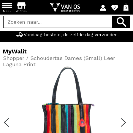
0
0
MENU
WINKEL
Vandaag besteld, de zelfde dag verzonden.
MyWalit
Shopper / Schoudertas Dames (Small) Leer
Laguna Print