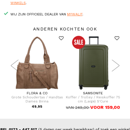
WINKELS
.
WIJ ZIJN OFFICIEEL DEALER VAN
MYWALIT
.
ANDEREN KOCHTEN OOK
FLORA & CO
SAMSONITE
dtas
Grote Schoudertas / Handtas
Koffer / Trolley / Reiskoffer 75
Hand
Dames Birina
cm (Large) S'Cure
49,95
VOOR 159,00
VAN 249,00
BEL 0172 - 447 517
(5 dagen per week bereikbaar) of zoek een winkel