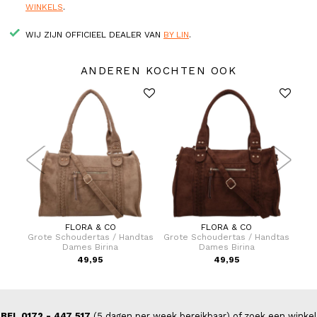
WINKELS
.
WIJ ZIJN OFFICIEEL DEALER VAN
BY LIN
.
ANDEREN KOCHTEN OOK
FLORA & CO
FLORA & CO
fer 69
Grote Schoudertas / Handtas
Grote Schoudertas / Handtas
Hand
Dames Birina
Dames Birina
9,00
49,95
49,95
BEL 0172 - 447 517
(5 dagen per week bereikbaar) of zoek een winkel