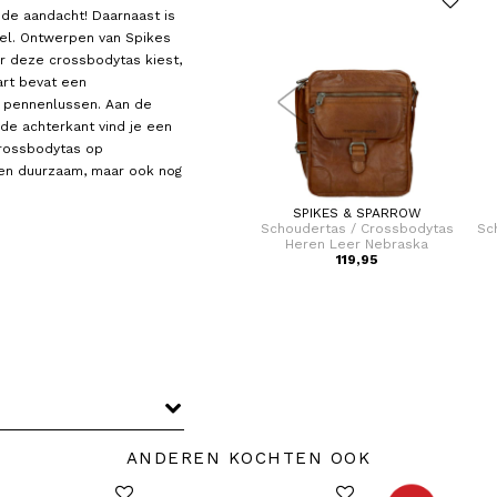
de aandacht! Daarnaast is
el. Ontwerpen van Spikes
r deze crossbodytas kiest,
art bevat een
 pennenlussen. Aan de
de achterkant vind je een
crossbodytas op
leen duurzaam, maar ook nog
SPIKES & SPARROW
SPIKES & SPARROW
tas
Crossbodytas / Schoudertas
Schoudertas / Crossbodytas
Sc
Dames Leer Alabama
Heren Leer Nebraska
119,95
119,95
ANDEREN KOCHTEN OOK