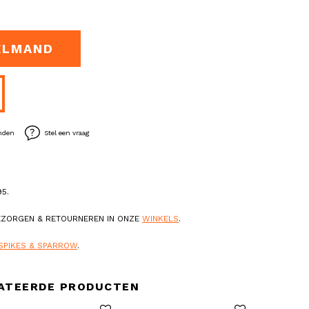
ELMAND
enden
Stel een vraag
5.
BEZORGEN & RETOURNEREN IN ONZE
WINKELS
.
SPIKES & SPARROW
.
ATEERDE PRODUCTEN