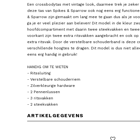
Een crossbodytas met vintage look, daarmee trek je zeker 
deze tas van Spikes & Sparrow ook nog eens erg functione
& Sparrow zijn gemaakt om lang mee te gaan dus als je voo
ga je er veel plezier aan beleven! Dit model in de kleur zw
hoofdcompartiment met daarin twee steekvakken en twee
voorkant zijn twee extra ritsvakken aangebracht en ook op 
extra ritsvak. Door de verstelbare schouderband is deze 
verschillende hoogtes te dragen. Dit model is dus niet al
eens erg handig in gebruik!
SPIKES & SPARROW
SPIKES & SPARROW
Crossbodytas / Schoudertas
Crossbodytas / Schouder
HANDIG OM TE WETEN
Dames Leer Arkansas
Dames Leer Alabama
- Ritssluiting
99,95
119,95
- Verstelbare schouderriem
- Zilverkleurige hardware
- 2 Pennenlussen
- 3 ritsvakken
- 2 steekvakken
ARTIKELGEGEVENS