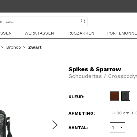
ASSEN
WERKTASSEN
RUGZAKKEN
PORTEMONNE
>
Bronco
>
Zwart
Spikes & Sparrow
Schoudertas / Crossbody
KLEUR:
AFMETING:
AANTAL: