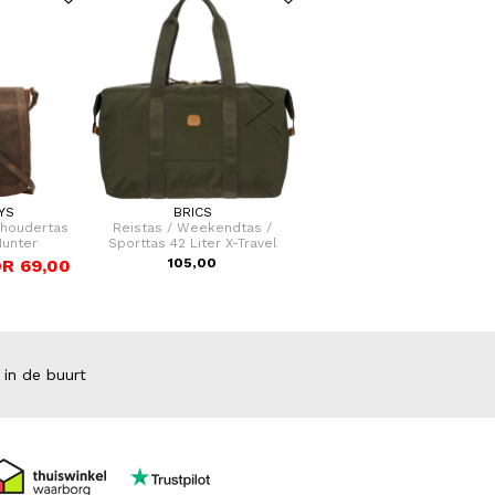
YS
BRICS
BEAR DESIGN
choudertas
Reistas / Weekendtas /
Crossbodytas / Schoudert
unter
Sporttas 42 Liter X-Travel
Dames Leer Femke
R 69,00
105,00
55,00
 in de buurt