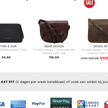
PTEN & SON
BEAR DESIGN
CROSS KE
/ Makeuptasje Trevi
Crossbodytas / Schoudertas
Crossbodytas / S
Dames Leer Gigi
Dames Leer H
34,90
110,00
VOO
VAN 129,95
 447 517
(5 dagen per week bereikbaar) of zoek een winkel bij jou