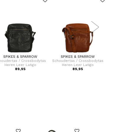
SPIKES & SPARROW
SPIKES & SPARROW
SPIKES
houdertas / Crossbodytas
Schoudertas / Crossbodytas
Crossbodyta
Heren Leer Latigo
Heren Leer Latigo
Dames 
89,95
89,95
1