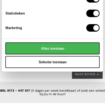
Statistieken
FLORA & CO
DSTRCT
Marketing
shopper dames
laptoptas / aktetas /
charlotte
werktas dames 14 inch
floater field leer
44,95
Alles toestaan
VOOR 139,00
VAN 199,00
Selectie toestaan
NAAR BOVEN
BEL 0172 - 447 517
(5 dagen per week bereikbaar) of zoek een winkel
bij jou in de buurt