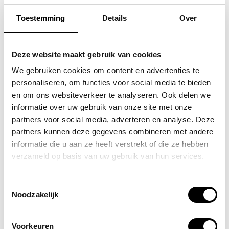
Toestemming
Details
Over
SAMSONITE
FLORA & CO
koffer / trolley /
grote schoudertas /
Deze website maakt gebruik van cookies
reiskoffer 75 cm (large)
handtas dames birina
We gebruiken cookies om content en advertenties te
personaliseren, om functies voor social media te bieden
s'cure
49,95
en om ons websiteverkeer te analyseren. Ook delen we
VOOR 159,00
VAN 249,00
informatie over uw gebruik van onze site met onze
partners voor social media, adverteren en analyse. Deze
partners kunnen deze gegevens combineren met andere
informatie die u aan ze heeft verstrekt of die ze hebben
POPULAIRE EN BEST VERKOCHT
verzameld op basis van uw gebruik van hun services.
Toestemmingsselectie
Noodzakelijk
Voorkeuren