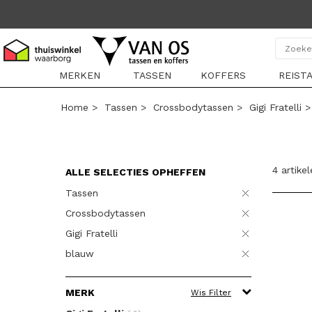
MERKEN
TASSEN
KOFFERS
REIST
Home
>
Tassen
>
Crossbodytassen
>
Gigi Fratelli
4 artike
ALLE SELECTIES OPHEFFEN
Tassen
Crossbodytassen
Gigi Fratelli
blauw
MERK
Wis Filter