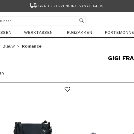
GRATIS VERZENDING VANAF 44,95
ASSEN
WERKTASSEN
RUGZAKKEN
PORTEMONNE
>
Blauw
>
Romance
GIGI FR
len