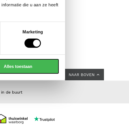
GIGI FRATELLI
nformatie die u aan ze heeft
dytas / schoudertas dames
leer romance
129,00
Marketing
Alles toestaan
NAAR BOVEN
 in de buurt