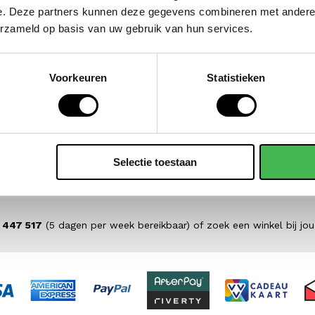
GIGI FRATELLI
e. Deze partners kunnen deze gegevens combineren met andere i
crossbodytas / schoudertas dames
crossbo
leer romance
erzameld op basis van uw gebruik van hun services.
139,00
Voorkeuren
Statistieken
Selectie toestaan
 447 517
(5 dagen per week bereikbaar) of zoek een winkel bij jou