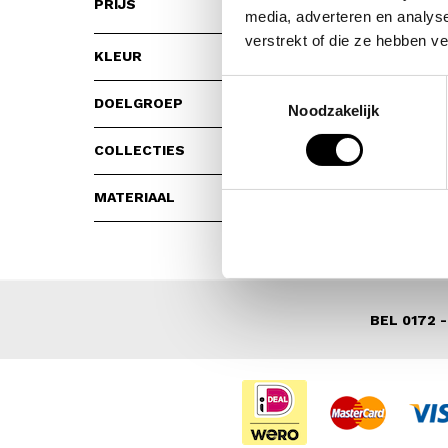
PRIJS
media, adverteren en analys
verstrekt of die ze hebben v
KLEUR
Wis Filter
Toestemmingsselectie
DOELGROEP
Noodzakelijk
COLLECTIES
MATERIAAL
BEL 0172 -