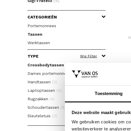
Gigi Fratelli
(4)
CATEGORIEËN
Portemonnees
Tassen
c
Werktassen
TYPE
Wis Filter
Crossbodytassen
(14)
Dames portemonnees
(8)
Handtassen
(2)
Laptoptassen
(8)
Toestemming
Rugzakken
(4)
Schoudertassen
(8)
Deze website maakt gebruik
Sleuteletuis
(3)
We gebruiken cookies om cont
websiteverkeer te analyseren