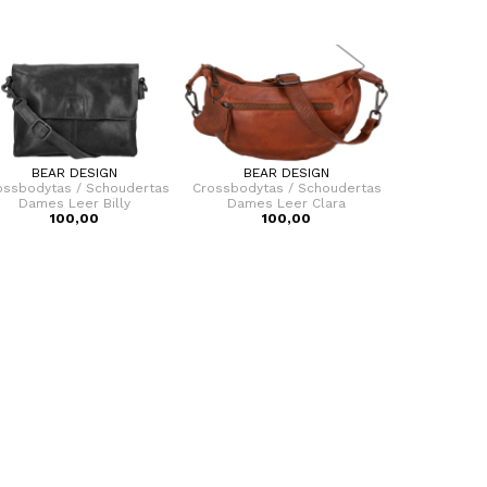
BEAR DESIGN
BEAR DESIGN
THE
ossbodytas / Schoudertas
Crossbodytas / Schoudertas
Crossbodyta
Dames Leer Billy
Dames Leer Clara
Dames Le
100,00
100,00
7