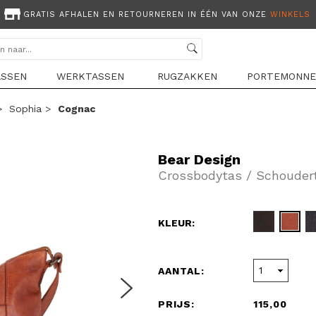
GRATIS AFHALEN EN RETOURNEREN IN ÉÉN VAN ONZE
WINKELS
ASSEN
WERKTASSEN
RUGZAKKEN
PORTEMONNE
>
Sophia
>
Cognac
Bear Design
Crossbodytas / Schouder
KLEUR:
AANTAL:
PRIJS:
115,00