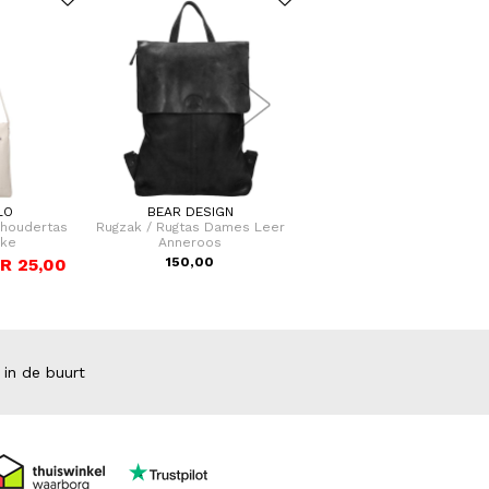
LO
BEAR DESIGN
LYCKE OSLO
choudertas
Rugzak / Rugtas Dames Leer
Crossbodytas / Schoudert
cke
Anneroos
Dames Lycke
R 25,00
150,00
VOOR 25,
VAN 39,95
 in de buurt