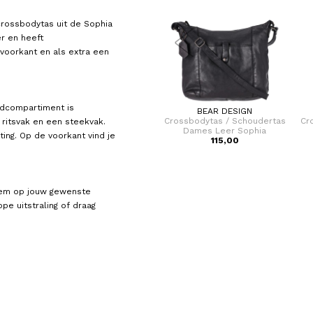
crossbodytas uit de Sophia
r en heeft
 voorkant en als extra een
ofdcompartiment is
STEVE MADDEN
BEAR DESIGN
tas
Crossbodytas / Schoudertas
Crossbodytas / Schoudertas
Cr
 ritsvak en een steekvak.
Dames Bvisual
Dames Leer Sophia
ing. Op de voorkant vind je
VOOR 69,00
115,00
VAN 99,99
hem op jouw gewenste
pe uitstraling of draag