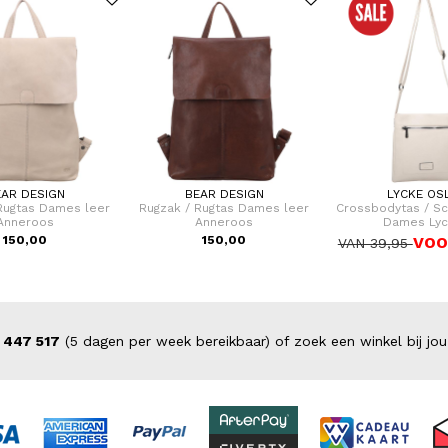
EAR DESIGN
BEAR DESIGN
LYCKE OS
Rugtas Dames leer
Rugzak / Rugtas Dames leer
Crossbodytas / S
Anneroos
Anneroos
Dames Ly
150,00
150,00
VOO
VAN 39,95
 447 517
(5 dagen per week bereikbaar) of zoek een winkel bij jou