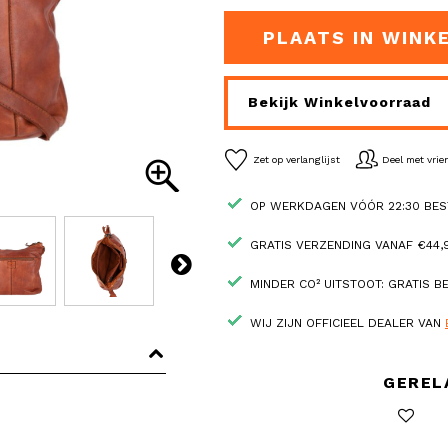
PLAATS IN WINK
Bekijk Winkelvoorraad
Zet op verlanglijst
Deel met vri
OP WERKDAGEN VÓÓR 22:30 BES
GRATIS VERZENDING VANAF €44,9
MINDER CO² UITSTOOT: GRATIS 
WIJ ZIJN OFFICIEEL DEALER VAN
GEREL