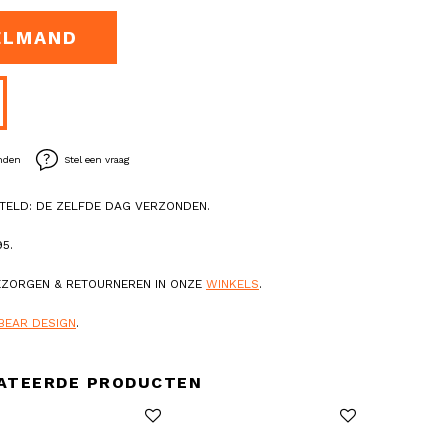
ELMAND
enden
Stel een vraag
TELD: DE ZELFDE DAG VERZONDEN.
5.
BEZORGEN & RETOURNEREN IN ONZE
WINKELS
.
BEAR DESIGN
.
ATEERDE PRODUCTEN