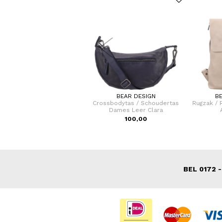
BEAR DESIGN
BEAR DESIGN
B
rossbodytas / Schoudertas
Crossbodytas / Schoudertas
Rugzak / 
Dames Leer Sophia
Dames Leer Clara
115,00
100,00
BEL 0172 -