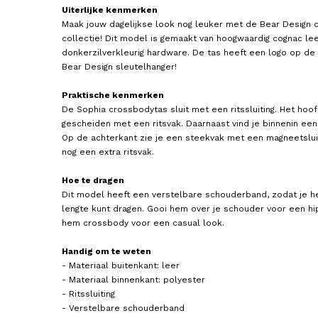
Uiterlijke kenmerken
Maak jouw dagelijkse look nog leuker met de Bear Design 
collectie! Dit model is gemaakt van hoogwaardig cognac lee
donkerzilverkleurig hardware. De tas heeft een logo op de
Bear Design sleutelhanger!
Praktische kenmerken
De Sophia crossbodytas sluit met een ritssluiting. Het ho
THE MONTE
BEAR DESIGN
Crossbodytas / Schoudertas
Crossbodytas / Schouder
gescheiden met een ritsvak. Daarnaast vind je binnenin een
Dames Leer The Monte
Dames Leer Daphne
Op de achterkant zie je een steekvak met een magneetsluit
79,95
115,00
nog een extra ritsvak.
Hoe te dragen
Dit model heeft een verstelbare schouderband, zodat je 
lengte kunt dragen. Gooi hem over je schouder voor een hip
hem crossbody voor een casual look.
Handig om te weten
- Materiaal buitenkant: leer
- Materiaal binnenkant: polyester
- Ritssluiting
- Verstelbare schouderband