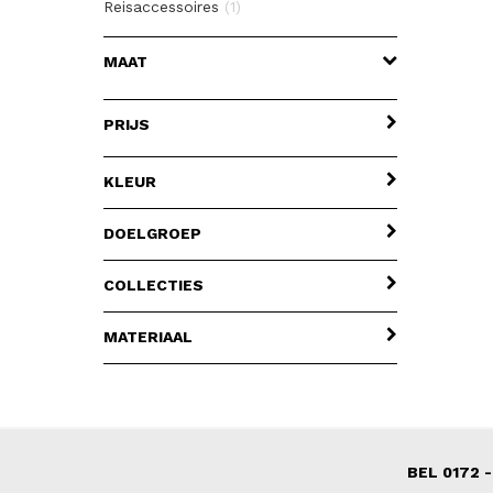
Reisaccessoires
(1)
Rugzakken
(2)
MAAT
Toilettassen
(2)
Zachte koffers
(3)
PRIJS
KLEUR
DOELGROEP
COLLECTIES
MATERIAAL
BEL 0172 -