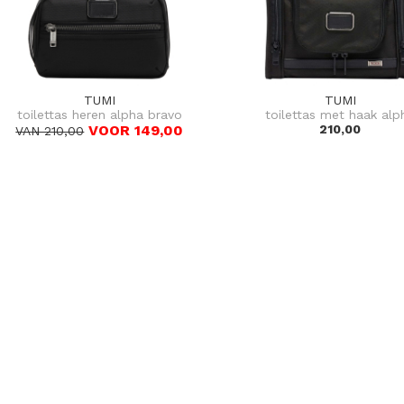
TUMI
TUMI
toilettas heren alpha bravo
toilettas met haak alp
VOOR 149,00
210,00
VAN 210,00