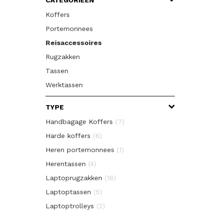
CATEGORIEËN
Koffers
Portemonnees
Reisaccessoires
Rugzakken
Tassen
Werktassen
TYPE
Handbagage Koffers
(7)
Harde koffers
(6)
Heren portemonnees
(1)
Herentassen
(4)
Laptoprugzakken
(18)
Laptoptassen
(5)
Laptoptrolleys
(2)