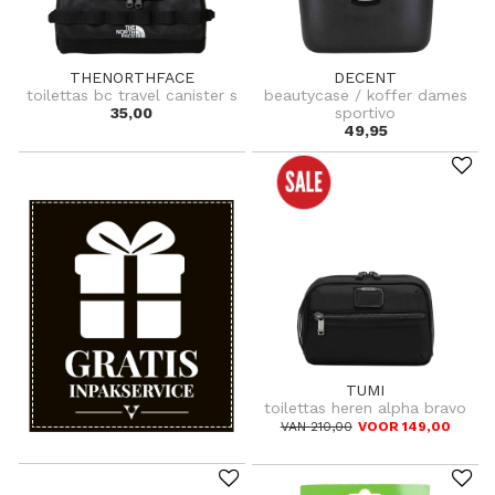
THENORTHFACE
DECENT
toilettas bc travel canister s
beautycase / koffer dames
35,00
sportivo
49,95
TUMI
toilettas heren alpha bravo
VAN 210,00
VOOR 149,00