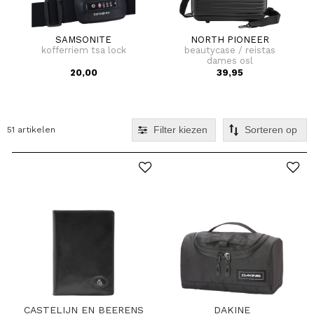
SAMSONITE
NORTH PIONEER
kofferriem tsa lock
beautycase / reistas
dames osl
20,00
39,95
Filter kiezen
51 artikelen
CASTELIJN EN BEERENS
DAKINE