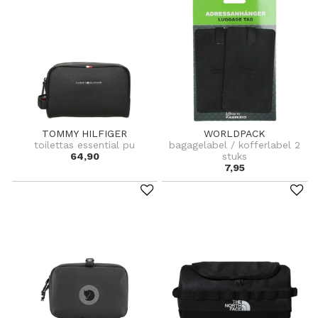
TOMMY HILFIGER
WORLDPACK
toilettas essential pu
bagagelabel / kofferlabel 2
64,90
stuks
7,95