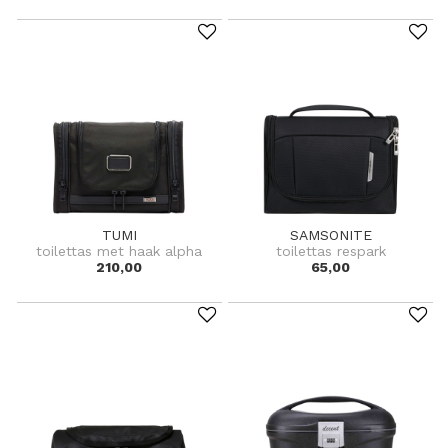
TUMI
SAMSONITE
toilettas met haak alpha
toilettas respark
210,00
65,00