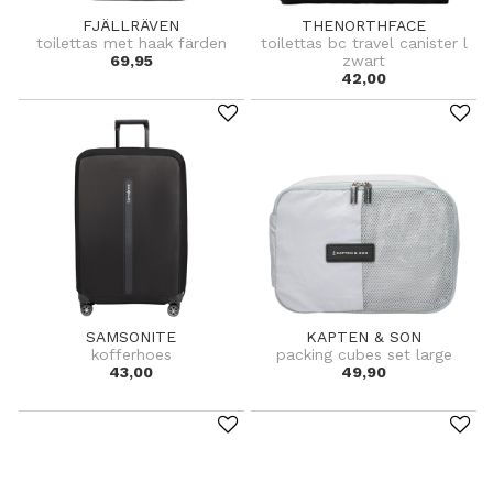
FJÄLLRÄVEN
THENORTHFACE
toilettas met haak färden
toilettas bc travel canister l
69,95
zwart
42,00
SAMSONITE
KAPTEN & SON
kofferhoes
packing cubes set large
43,00
49,90