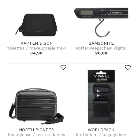
KAPTEN & SON
SAMSONITE
toilettas / makeuptasje trevi
kofferweegschaal digital
34,90
26,00
NORTH PIONEER
WORLDPACK
beautycase / reistas dames
kofferriem / bagageriem