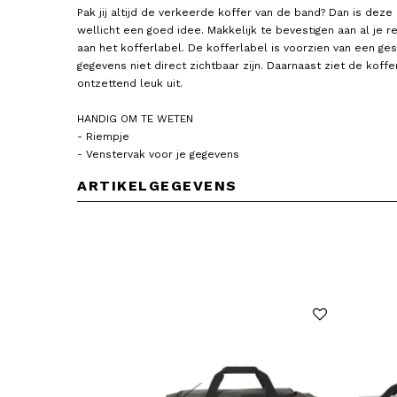
Pak jij altijd de verkeerde koffer van de band? Dan is dez
wellicht een goed idee. Makkelijk te bevestigen aan al je r
aan het kofferlabel. De kofferlabel is voorzien van een ges
gegevens niet direct zichtbaar zijn. Daarnaast ziet de koff
ontzettend leuk uit.
HANDIG OM TE WETEN
- Riempje
SAMSONITE
SAMSONITE
Bagagelabel / Kofferlabel 2
Bagagelabel / Kofferlabe
- Venstervak voor je gegevens
Stuks
Stuks
15,00
15,00
ARTIKELGEGEVENS