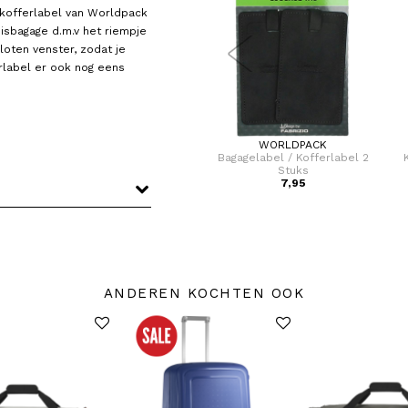
e kofferlabel van Worldpack
eisbagage d.m.v het riempje
loten venster, zodat je
erlabel er ook nog eens
NORTH PIONEER
WORLDPACK
l 2
Bagagelabel / Kofferlabel North
Bagagelabel / Kofferlabel 2
Pioneer
Stuks
3,95
7,95
ANDEREN KOCHTEN OOK