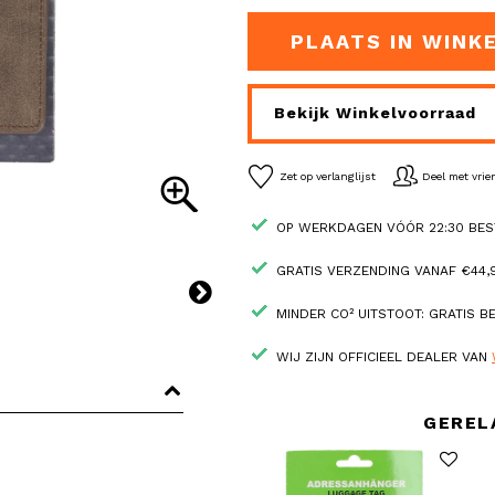
PLAATS IN WINK
Bekijk Winkelvoorraad
Zet op verlanglijst
Deel met vri
OP WERKDAGEN VÓÓR 22:30 BES
GRATIS VERZENDING VANAF €44,9
MINDER CO² UITSTOOT: GRATIS 
WIJ ZIJN OFFICIEEL DEALER VAN
GEREL