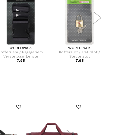
WORLDPACK
WORLDPACK
SAM
Kofferriem / Bagageriem
Kofferslot / TSA Slot /
Bagagelabel
Verstelbaar Lengte
Sleutelslot
7,95
7,95
1