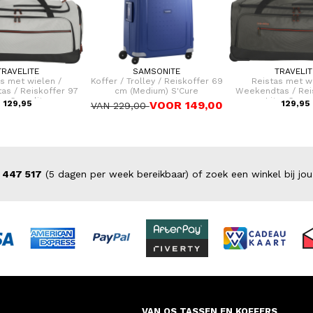
TRAVELITE
SAMSONITE
TRAVELIT
as met wielen /
Koffer / Trolley / Reiskoffer 69
Reistas met w
s / Reiskoffer 97
cm (Medium) S'Cure
Weekendtas / Rei
er Crosslite
Liter Cross
129,95
VOOR 149,00
129,95
VAN 229,00
 447 517
(5 dagen per week bereikbaar) of zoek een winkel bij jou
VAN OS TASSEN EN KOFFERS