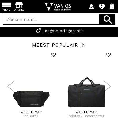
0
0
MENU
WINKEL
MEEST POPULAIR IN
WORLDPACK
WORLDPACK
heuptas
reistas / underseater