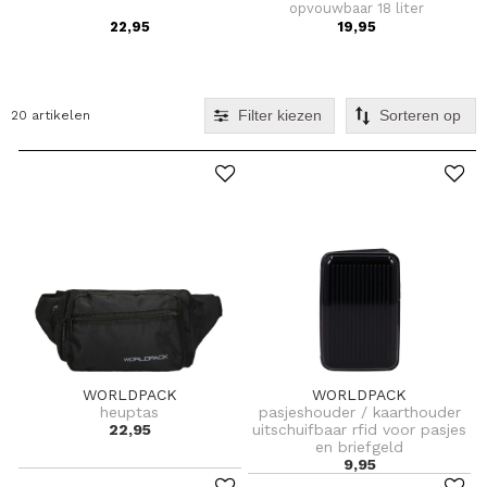
opvouwbaar 18 liter
22,95
19,95
Filter kiezen
20 artikelen
WORLDPACK
WORLDPACK
heuptas
pasjeshouder / kaarthouder
22,95
uitschuifbaar rfid voor pasjes
en briefgeld
9,95