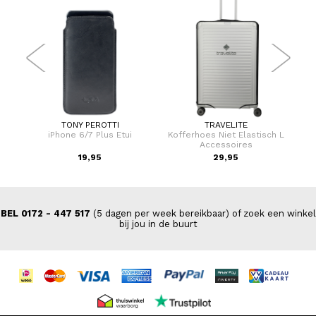
TONY PEROTTI
TRAVELITE
leer
iPhone 6/7 Plus Etui
Kofferhoes Niet Elastisch L
Koffe
Accessoires
19,95
29,95
VAN
BEL 0172 - 447 517
(5 dagen per week bereikbaar) of zoek een winkel
bij jou in de buurt