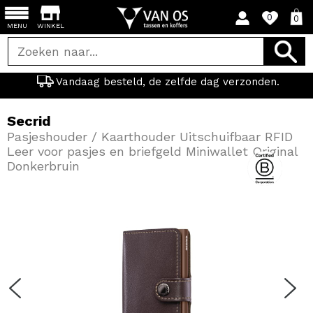
0
0
MENU
WINKEL
Vandaag besteld, de zelfde dag verzonden.
Secrid
Pasjeshouder / Kaarthouder Uitschuifbaar RFID
Leer voor pasjes en briefgeld Miniwallet Original
Donkerbruin