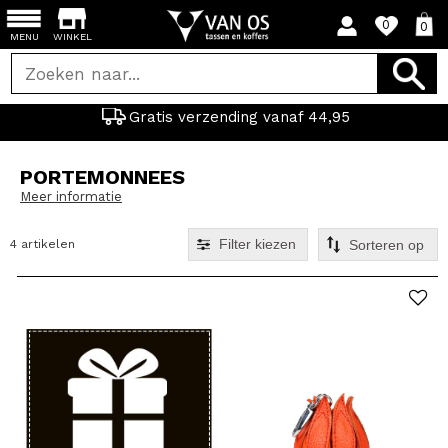
0
0
MENU
WINKEL
Gratis verzending vanaf 44,95
PORTEMONNEES
Meer informatie
Filter kiezen
4 artikelen