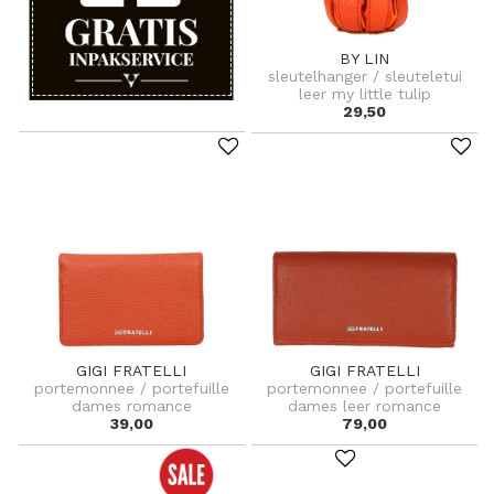
BY LIN
sleutelhanger / sleuteletui
leer my little tulip
29,50
GIGI FRATELLI
GIGI FRATELLI
portemonnee / portefuille
portemonnee / portefuille
dames romance
dames leer romance
39,00
79,00